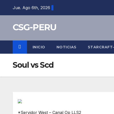
Skip
Jue. Ago 6th, 2026
to
content
CSG-PERU
INICIO
NOTICIAS
STARCRAFT
Soul vs Scd
*Servidor West – Canal Op LLS2