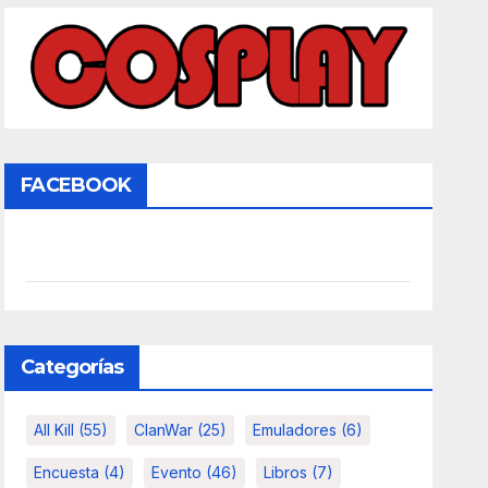
FACEBOOK
Categorías
All Kill
(55)
ClanWar
(25)
Emuladores
(6)
Encuesta
(4)
Evento
(46)
Libros
(7)