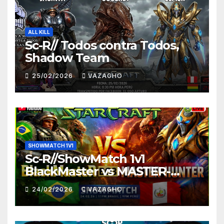
ALL KILL
Sc-R// Todos contra Todos,
Shadow Team
25/02/2026
VAZAGHO
SHOWMATCH 1V1
Sc-R//ShowMatch 1v1
BlackMaster vs MASTER-
HUNTER
24/02/2026
VAZAGHO