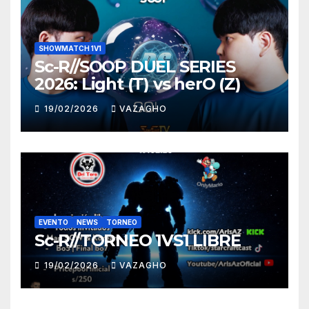
SHOWMATCH 1V1
Sc-R//SOOP DUEL SERIES
2026: Light (T) vs herO (Z)
19/02/2026
VAZAGHO
EVENTO
NEWS
TORNEO
Sc-R//TORNEO 1VS1 LIBRE
19/02/2026
VAZAGHO