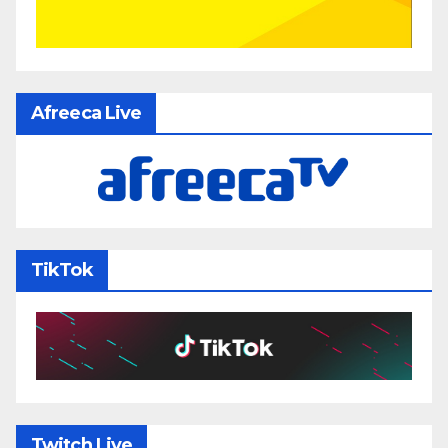
Afreeca Live
TikTok
Twitch Live