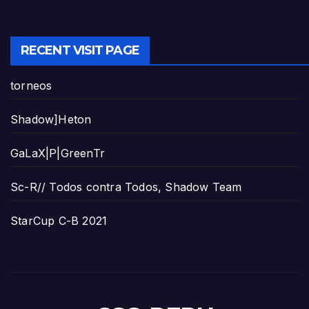
RECENT VISIT PAGE
torneos
Shadow]Heton
GaLaX|P|GreenTr
Sc-R// Todos contra Todos, Shadow Team
StarCup C-B 2021