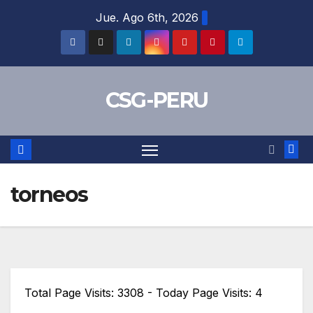
Skip
Jue. Ago 6th, 2026
to
content
CSG-PERU
torneos
Total Page Visits: 3308 - Today Page Visits: 4