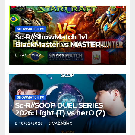
SHOWMATCH 1V1
Sc-R//ShowMatch 1v1
BlackMaster vs MASTER-
HUNTER
24/02/2026
VAZAGHO
SHOWMATCH 1V1
Sc-R//SOOP DUEL SERIES
2026: Light (T) vs herO (Z)
19/02/2026
VAZAGHO