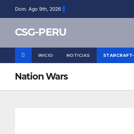
Skip
Dom. Ago 9th, 2026
to
content
CSG-PERU
INICIO
NOTICIAS
STARCRAFT
Nation Wars