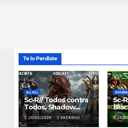
Te lo Perdiste
ALL KILL
SHOWMA
Sc-R// Todos contra
Sc-R
Todos, Shadow
Blac
Team
MAS
25/02/2026
VAZAGHO
24/0