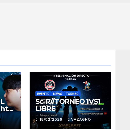
EVENTO
NEWS
TORNEO
EL
Sc-R//TORNEO 1VS1
ght
LIBRE
O
19/02/2026
VAZAGHO