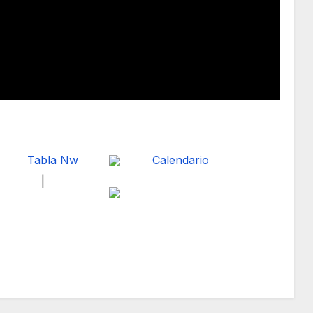
Tabla Nw
Calendario
|