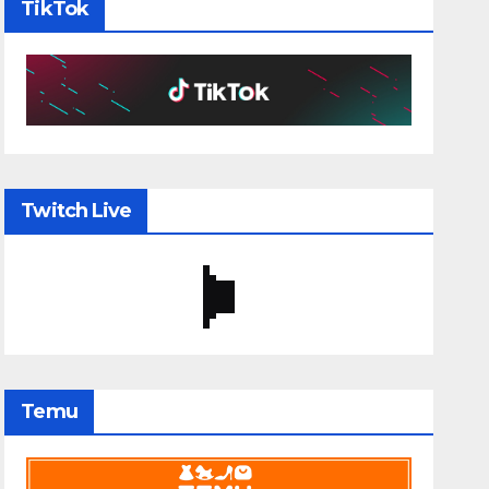
TikTok
Twitch Live
Temu