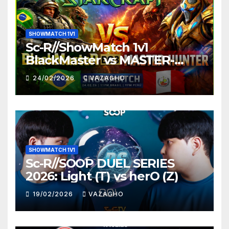
SHOWMATCH 1V1
Sc-R//ShowMatch 1v1
BlackMaster vs MASTER-
HUNTER
24/02/2026
VAZAGHO
SHOWMATCH 1V1
Sc-R//SOOP DUEL SERIES
2026: Light (T) vs herO (Z)
19/02/2026
VAZAGHO