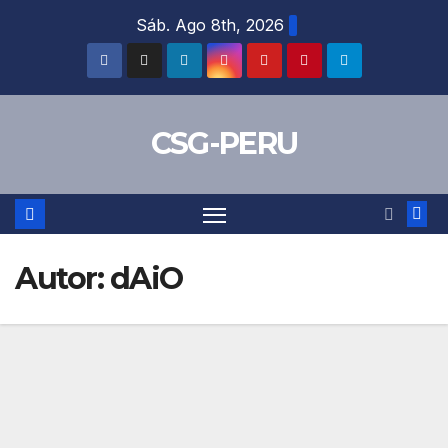
Skip
Sáb. Ago 8th, 2026
to
content
CSG-PERU
Autor:
dAiO