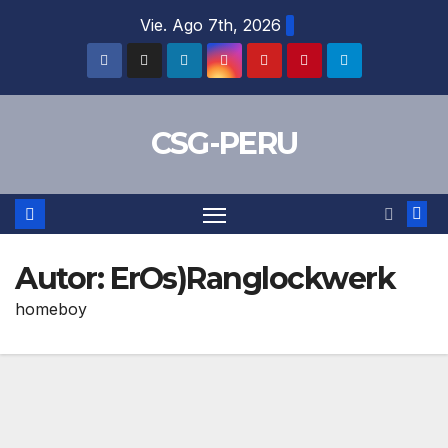
Skip
Vie. Ago 7th, 2026
to
content
CSG-PERU
Autor:
ErOs)Ranglockwerk
homeboy