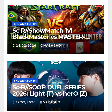
SHOWMATCH 1V1
Sc-R//ShowMatch 1v1
BlackMaster vs MASTER-
HUNTER
24/02/2026
VAZAGHO
SHOWMATCH 1V1
Sc-R//SOOP DUEL SERIES
2026: Light (T) vs herO (Z)
19/02/2026
VAZAGHO