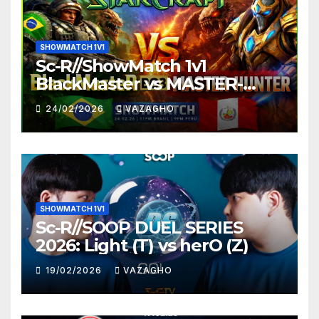
SHOWMATCH 1V1
Sc-R//ShowMatch 1v1
BlackMaster vs MASTER-
HUNTER
24/02/2026
VAZAGHO
SHOWMATCH 1V1
Sc-R//SOOP DUEL SERIES
2026: Light (T) vs herO (Z)
19/02/2026
VAZAGHO