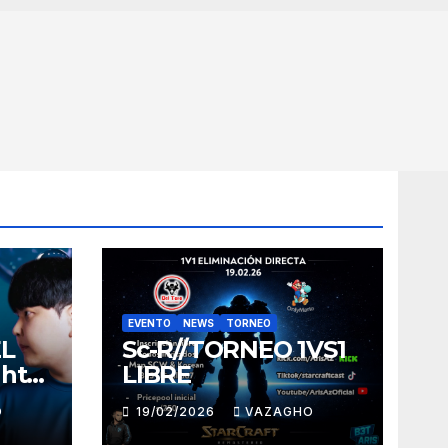
EVENTO
NEWS
TORNEO
EL
Sc-R//TORNEO 1VS1
ght
LIBRE
O
19/02/2026
VAZAGHO