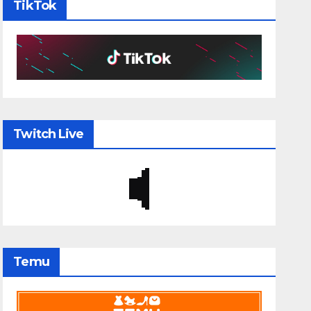
TikTok
Twitch Live
Temu