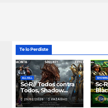
Te lo Perdiste
ALL KILL
SHOWMA
Sc-R// Todos contra
Sc-R
Todos, Shadow
Blac
Team
MAS
25/02/2026
VAZAGHO
24/0