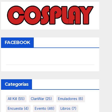
FACEBOOK
Categorías
All Kill
(55)
ClanWar
(25)
Emuladores
(6)
Encuesta
(4)
Evento
(46)
Libros
(7)