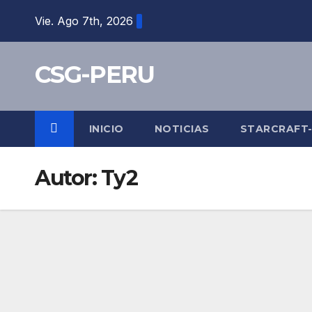
Skip
Vie. Ago 7th, 2026
to
content
CSG-PERU
INICIO
NOTICIAS
STARCRAFT
Autor:
Ty2