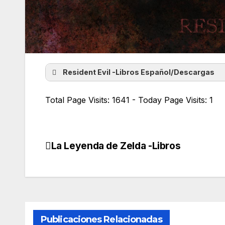
Resident Evil -Libros Español/Descargas
Resident Evil – Hora O
Total Page Visits: 1641 - Today Page Visits: 1
Resident Evil – La conspiracion Umbrel
Resident Evil – Ensenada caliban
Resident Evil – Inframundo
Resident Evil – La ciudad de los muerto
La Leyenda de Zelda -Libros
Navegación
Resident Evil – Nemesis
de
Resident Evil – Codigo veronica
entradas
Publicaciones Relacionadas