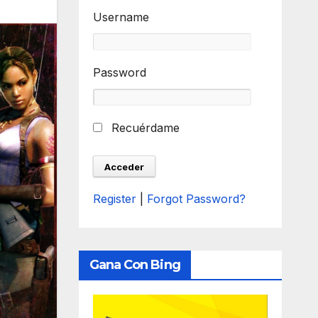
Username
Password
Recuérdame
Register
|
Forgot Password?
Gana Con Bing