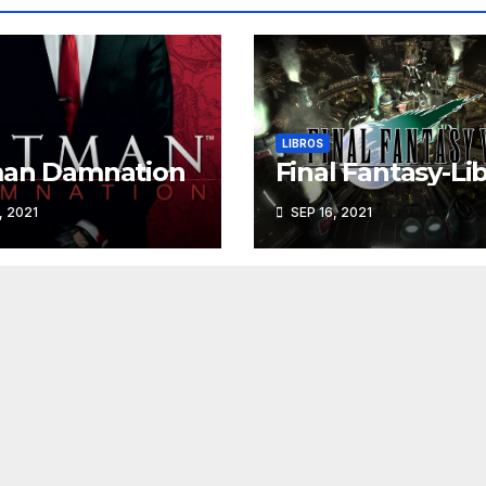
LIBROS
man Damnation
Final Fantasy-Li
, 2021
SEP 16, 2021