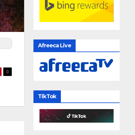
Afreeca Live
TikTok