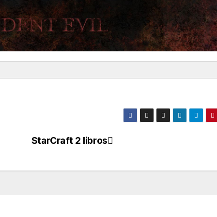
la
s
StarCraft 2 libros