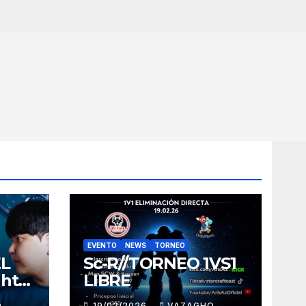
EVENTO
NEWS
TORNEO
EL
Sc-R//TORNEO 1VS1
ght
LIBRE
O
19/02/2026
VAZAGHO