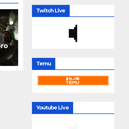
Twitch Live
bro
Temu
Youtube Live