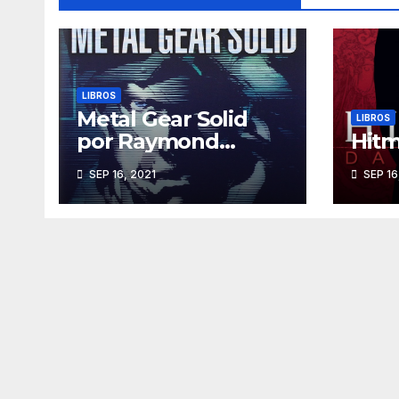
LIBROS
Metal Gear Solid
LIBROS
por Raymond
Hit
Benson
SEP 16, 2021
SEP 16