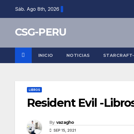
Skip
Sáb. Ago 8th, 2026
to
content
CSG-PERU
INICIO
NOTICIAS
STARCRAFT
LIBROS
Resident Evil -Libro
By
vazagho
SEP 15, 2021