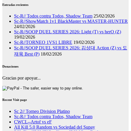
Entradas recientes
Sc-R// Todos contra Todos, Shadow Team
25/02/2026
Sc-R//ShowMatch 1v1 BlackMaster vs MASTER-HUNTER
24/02/2026
Sc-R//SOOP DUEL SERIES 2026: Light (T) vs herO (Z)
19/02/2026
Sc-R//TORNEO 1VS1 LIBRE
19/02/2026
Sc-R//SOOP DUEL SERIES 2026: 김성대 Action (Z) vs 도
재욱 Best (P)
18/02/2026
Donaciones
Gracias por apoyar...
Recent Visit page
Sc 2// Torneo Division Platino
Sc-R// Todos contra Todos, Shadow Team
CWCL--Artof vs eF
All Kill 5.0 Random vs Sociedad del Supay