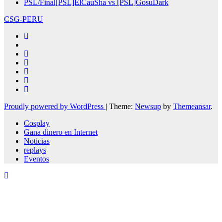
PSL/Final[PSL]ElCauSha vs [PSL]GosuDark
CSG-PERU
Proudly powered by WordPress
|
Theme:
Newsup
by
Themeansar
.
Cosplay
Gana dinero en Internet
Noticias
replays
Eventos