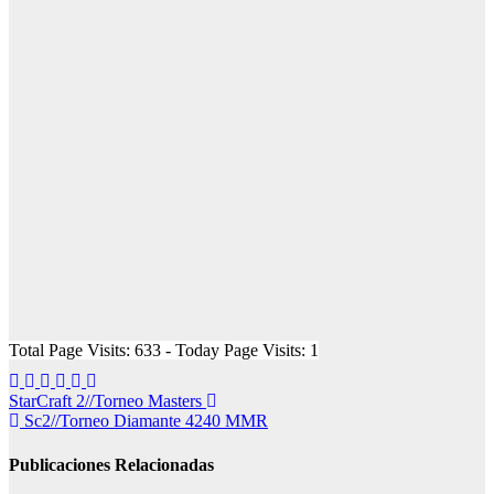
Total Page Visits: 633 - Today Page Visits: 1
Navegación
StarCraft 2//Torneo Masters
Sc2//Torneo Diamante 4240 MMR
de
entradas
Publicaciones Relacionadas