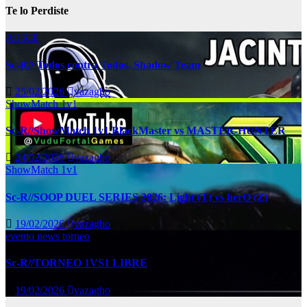
Te lo Perdiste
All Kill
Sc-R// Todos contra Todos, Shadow Team
25/02/2026
vazagho
ShowMatch 1v1
Sc-R//ShowMatch 1v1 BlackMaster vs MASTER-HUNTER
24/02/2026
vazagho
ShowMatch 1v1
Sc-R//SOOP DUEL SERIES 2026: Light (T) vs herO (Z)
19/02/2026
vazagho
evento
news
torneo
Sc-R//TORNEO 1VS1 LIBRE
19/02/2026
vazagho