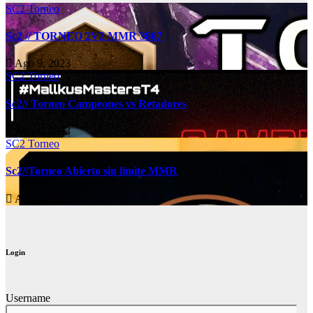
SC2 Torneo
Sc2 // TORNEO 2V2 MMR 3867
Ago 9, 2023
SC2 Torneo
Sc2// Torneo Campeones vs Retadores
Ago 6, 2023
SC2 Torneo
Sc2//Torneo Abierto sin limite MMR
Ago 4, 2023
Login
Username