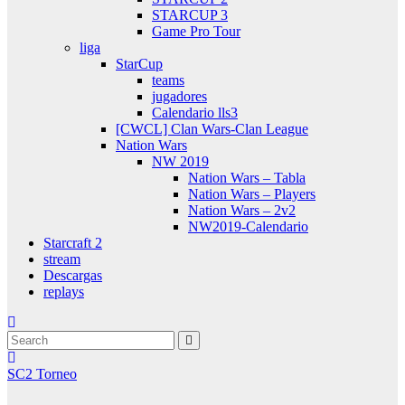
STARCUP 3
Game Pro Tour
liga
StarCup
teams
jugadores
Calendario lls3
[CWCL] Clan Wars-Clan League
Nation Wars
NW 2019
Nation Wars – Tabla
Nation Wars – Players
Nation Wars – 2v2
NW2019-Calendario
Starcraft 2
stream
Descargas
replays
SC2 Torneo