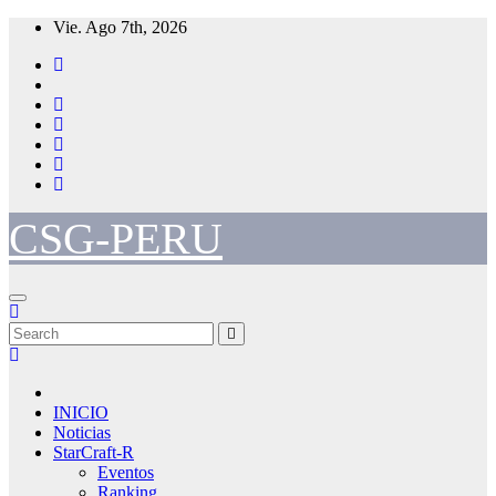
Skip
Vie. Ago 7th, 2026
to
content
CSG-PERU
INICIO
Noticias
StarCraft-R
Eventos
Ranking