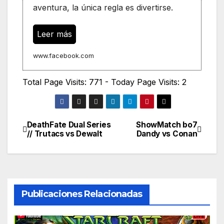
aventura, la única regla es divertirse.
Leer más
www.facebook.com
Total Page Visits: 771 - Today Page Visits: 2
DeathFate Dual Series
ShowMatch bo7
Navegación
// Trutacs vs Dewalt
Dandy vs Conan
de
entradas
Publicaciones Relacionadas