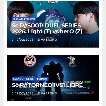
SHOWMATCH 1V1
Sc-R//SOOP DUEL SERIES
2026: Light (T) vs herO (Z)
19/02/2026
VAZAGHO
EVENTO
NEWS
TORNEO
Sc-R//TORNEO 1VS1 LIBRE
19/02/2026
VAZAGHO