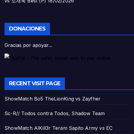
vs 도재욱 Best (P)
18/02/2026
DONACIONES
Gracias por apoyar...
RECENT VISIT PAGE
ShowMatch Bo5 TheLionKing vs Zayfher
Sc-R// Todos contra Todos, Shadow Team
ShowMatch AlKill3r Teram Sapito Army vs EC