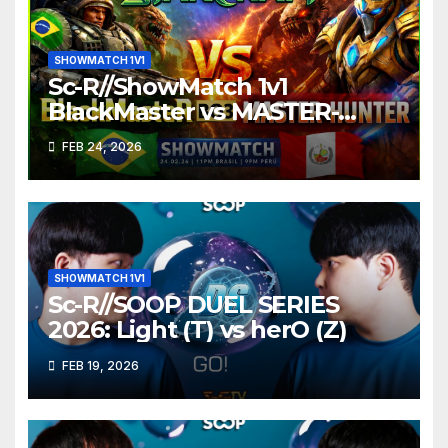
SHOWMATCH 1V1
Sc-R//ShowMatch 1v1
BlackMaster vs MASTER-
HUNTER
FEB 24, 2026
SHOWMATCH 1V1
Sc-R//SOOP DUEL SERIES
2026: Light (T) vs herO (Z)
FEB 19, 2026