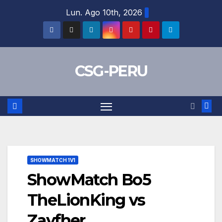
Skip
Lun. Ago 10th, 2026
to
content
CSG-PERU
SHOWMATCH 1V1
ShowMatch Bo5
TheLionKing vs
Zayfher