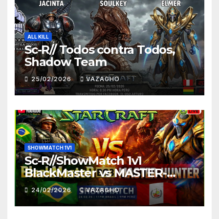
ALL KILL
Sc-R// Todos contra Todos,
Shadow Team
25/02/2026
VAZAGHO
SHOWMATCH 1V1
Sc-R//ShowMatch 1v1
BlackMaster vs MASTER-
HUNTER
24/02/2026
VAZAGHO