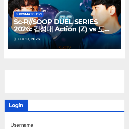
SHOWMATCH 1V1
Sc-R//SOOP DUEL SERIES
2026: 김성대 Action (Z) vs 도재
욱 Best (P)
FEB 18, 2026
Login
Username