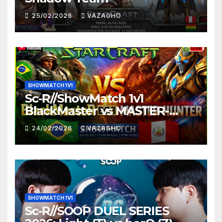
25/02/2026
VAZAGHO
SHOWMATCH 1V1
Sc-R//ShowMatch 1v1
BlackMaster vs MASTER-
HUNTER
24/02/2026
VAZAGHO
SHOWMATCH 1V1
Sc-R//SOOP DUEL SERIES