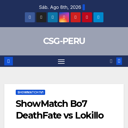
Skip
Sáb. Ago 8th, 2026
to
content
CSG-PERU
SHOWMATCH 1V1
ShowMatch Bo7
DeathFate vs Lokillo