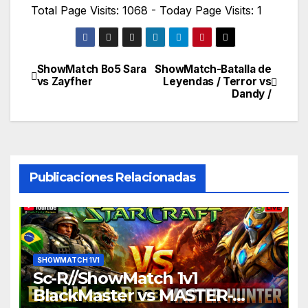
Total Page Visits: 1068 - Today Page Visits: 1
ShowMatch Bo5 Sara
ShowMatch-Batalla de
Navegación
vs Zayfher
Leyendas / Terror vs
Dandy /
de
entradas
Publicaciones Relacionadas
SHOWMATCH 1V1
Sc-R//ShowMatch 1v1
BlackMaster vs MASTER-