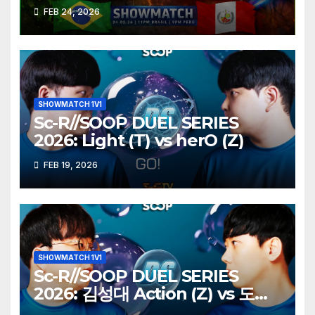
HUNTER
FEB 24, 2026
SHOWMATCH 1V1
Sc-R//SOOP DUEL SERIES
2026: Light (T) vs herO (Z)
FEB 19, 2026
SHOWMATCH 1V1
Sc-R//SOOP DUEL SERIES
2026: 김성대 Action (Z) vs 도재
욱 Best (P)