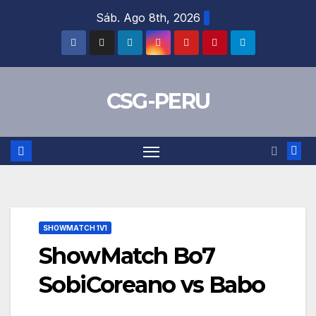
Skip
Sáb. Ago 8th, 2026
to
content
CSG-PERU
SHOWMATCH 1V1
ShowMatch Bo7
SobiCoreano vs Babo