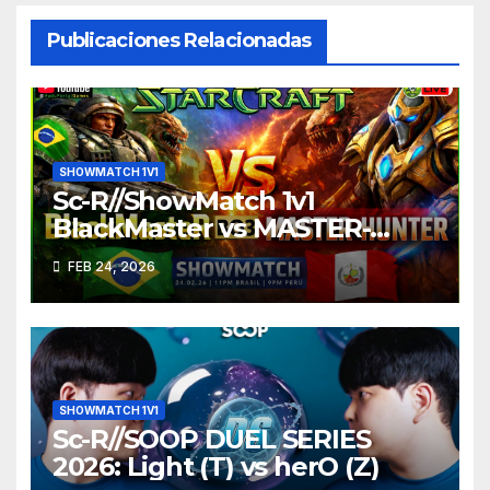
Publicaciones Relacionadas
SHOWMATCH 1V1
Sc-R//ShowMatch 1v1
BlackMaster vs MASTER-
HUNTER
FEB 24, 2026
SHOWMATCH 1V1
Sc-R//SOOP DUEL SERIES
2026: Light (T) vs herO (Z)