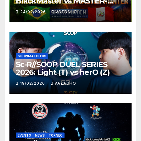
BlackMaster vs MASTER-
HUNTER
24/02/2026
VAZAGHO
SHOWMATCH 1V1
Sc-R//SOOP DUEL SERIES
2026: Light (T) vs herO (Z)
19/02/2026
VAZAGHO
EVENTO
NEWS
TORNEO