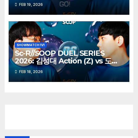
FEB 19, 2026
SHOWMATCH 1V1
Sc-R//SOOP DUEL SERIES
2026: 김성대 Action (Z) vs 도재
욱 Best (P)
FEB 18, 2026