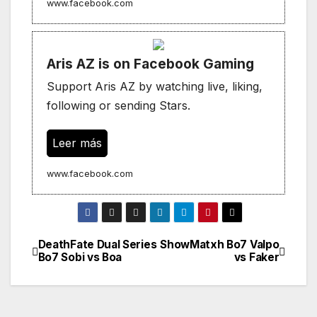
www.facebook.com
Aris AZ is on Facebook Gaming
Support Aris AZ by watching live, liking,
following or sending Stars.
Leer más
www.facebook.com
DeathFate Dual Series
ShowMatxh Bo7 Valpo
Navegación
Bo7 Sobi vs Boa
vs Faker
de
entradas