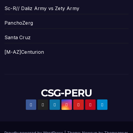
Sc-R// Daliz Army vs Zety Army
PanchoZerg
Santa Cruz
[M-AZ]Centurion
CSG-PERU
Proudly powered by WordPress
|
Theme:
Newsup
by
Themeansar
.