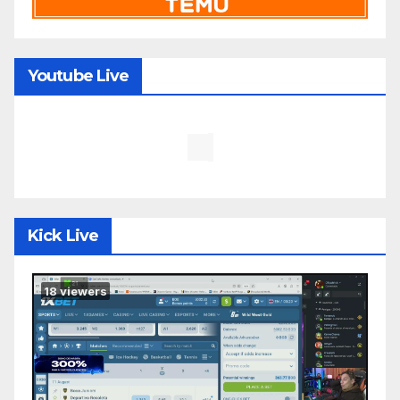
Youtube Live
Kick Live
18
viewers