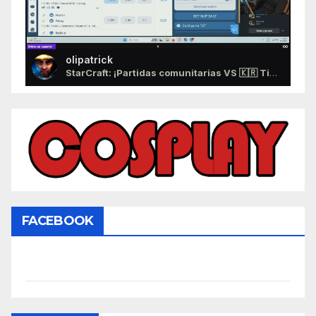
olipatrick
StarCraft: ¡Partidas comunitarias VS 🇰🇷 TigerArtist!
FACEBOOK