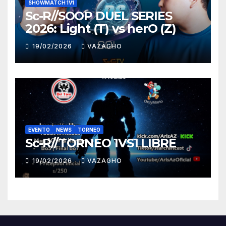
SHOWMATCH 1V1
Sc-R//SOOP DUEL SERIES
2026: Light (T) vs herO (Z)
19/02/2026
VAZAGHO
EVENTO
NEWS
TORNEO
Sc-R//TORNEO 1VS1 LIBRE
19/02/2026
VAZAGHO