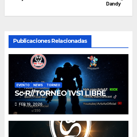
Dandy
de
entradas
Publicaciones Relacionadas
EVENTO
NEWS
TORNEO
Sc-R//TORNEO 1VS1 LIBRE
FEB 19, 2026