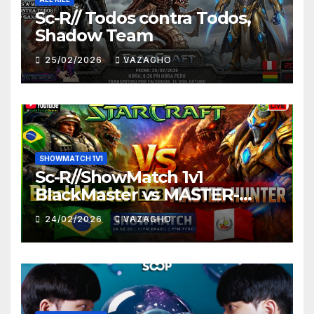
Sc-R// Todos contra Todos,
Shadow Team
25/02/2026
VAZAGHO
SHOWMATCH 1V1
Sc-R//ShowMatch 1v1
BlackMaster vs MASTER-
HUNTER
24/02/2026
VAZAGHO