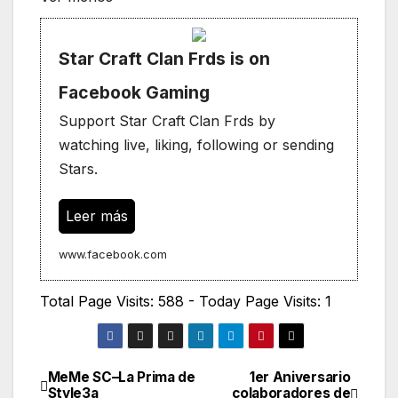
Star Craft Clan Frds is on
Facebook Gaming
Support Star Craft Clan Frds by
watching live, liking, following or sending
Stars.
Leer más
www.facebook.com
Total Page Visits: 588 - Today Page Visits: 1
MeMe SC–La Prima de
1er Aniversario
Navegación
Style3a
colaboradores de