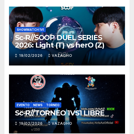
SHOWMATCH 1V1
Sc-R//SOOP DUEL SERIES
2026: Light (T) vs herO (Z)
19/02/2026
VAZAGHO
EVENTO
NEWS
TORNEO
Sc-R//TORNEO 1VS1 LIBRE
19/02/2026
VAZAGHO