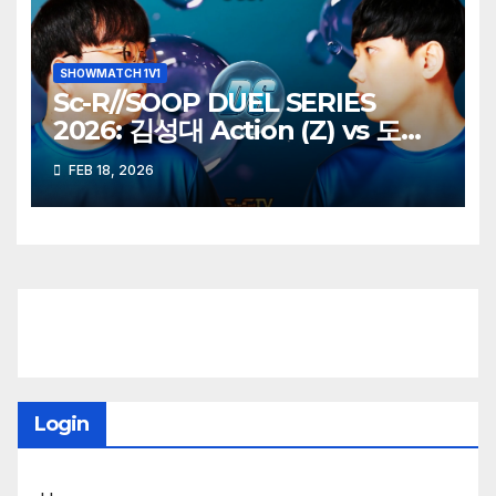
SHOWMATCH 1V1
Sc-R//SOOP DUEL SERIES
2026: 김성대 Action (Z) vs 도재
욱 Best (P)
FEB 18, 2026
Login