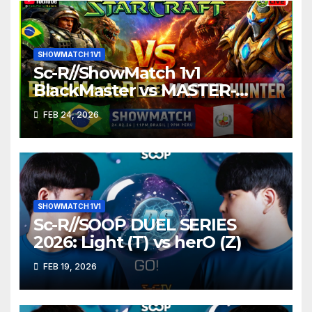
SHOWMATCH 1V1
Sc-R//ShowMatch 1v1
BlackMaster vs MASTER-
HUNTER
FEB 24, 2026
SHOWMATCH 1V1
Sc-R//SOOP DUEL SERIES
2026: Light (T) vs herO (Z)
FEB 19, 2026