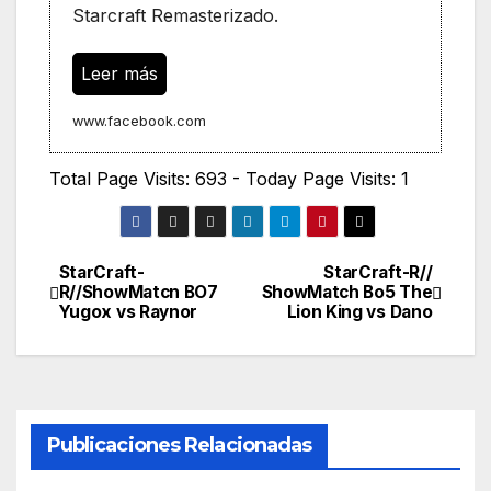
Starcraft Remasterizado.
Leer más
www.facebook.com
Total Page Visits: 693 - Today Page Visits: 1
StarCraft-
StarCraft-R//
Navegación
R//ShowMatcn BO7
ShowMatch Bo5 The
Yugox vs Raynor
Lion King vs Dano
de
entradas
Publicaciones Relacionadas