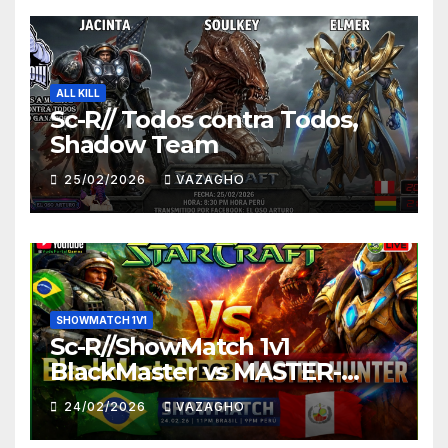
ALL KILL
Sc-R// Todos contra Todos,
Shadow Team
25/02/2026
VAZAGHO
SHOWMATCH 1V1
Sc-R//ShowMatch 1v1
BlackMaster vs MASTER-
HUNTER
24/02/2026
VAZAGHO