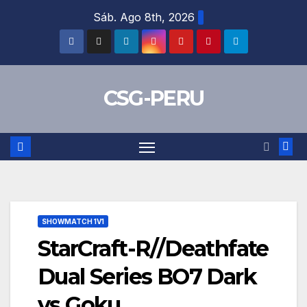
Skip
Sáb. Ago 8th, 2026
to
content
CSG-PERU
SHOWMATCH 1V1
StarCraft-R//Deathfate
Dual Series BO7 Dark
vs Goku