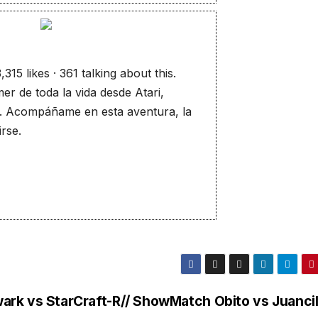
315 likes · 361 talking about this.
er de toda la vida desde Atari,
C. Acompáñame en esta aventura, la
irse.
ark vs
StarCraft-R// ShowMatch Obito vs Juancil