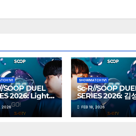
TCH 1V1
SHOWMATCH 1V1
R//SOOP DUEL
Sc-R//SOOP DUE
ES 2026: Light
SERIES 2026: 
vs herO (Z)
Action (Z) vs 도
, 2026
FEB 18, 2026
Best (P)