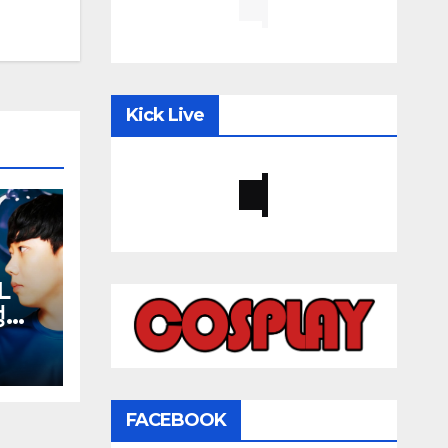
Kick Live
L
김성대
재욱
FACEBOOK