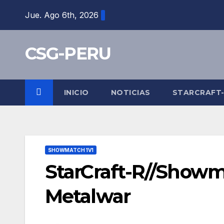
Skip
Jue. Ago 6th, 2026
to
content
CSG-PERU
INICIO
NOTICIAS
STARCRAFT
SHOWMATCH 1V1
StarCraft-R//Showm
Metalwar