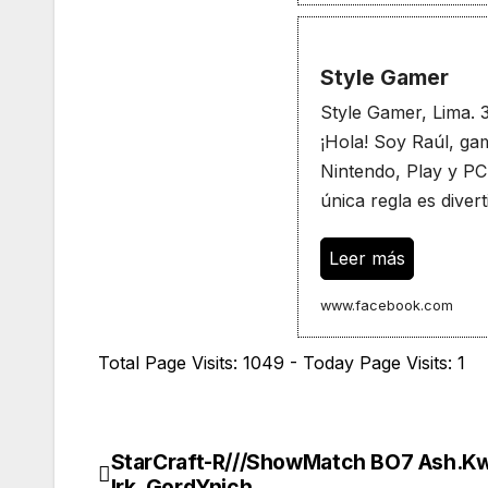
Style Gamer
Style Gamer, Lima. 3,
¡Hola! Soy Raúl, gam
Nintendo, Play y P
única regla es divert
Leer más
www.facebook.com
Total Page Visits: 1049 - Today Page Visits: 1
StarCraft-R///ShowMatch BO7 Ash.Kw
Navegación
Irk. GordYnich