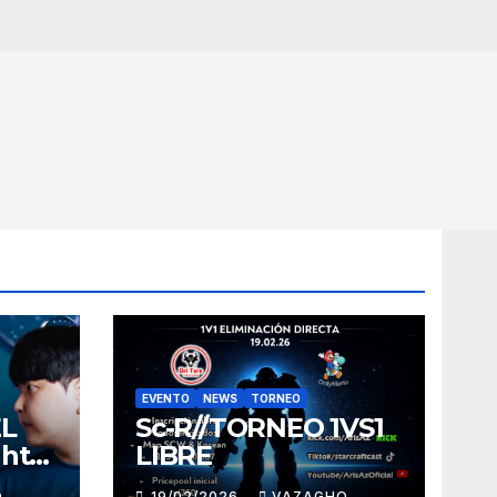
EVENTO
NEWS
TORNEO
EL
Sc-R//TORNEO 1VS1
ght
LIBRE
O
19/02/2026
VAZAGHO