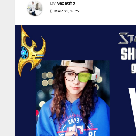
By
vazagho
MAR 31, 2022