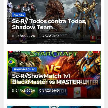
ALL KILL
Sc-R// Todos contra Todos,
Shadow Team
25/02/2026
VAZAGHO
SHOWMATCH 1V1
Sc-R//ShowMatch 1v1
BlackMaster vs MASTER-
HUNTER
24/02/2026
VAZAGHO