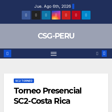
Skip
Jue. Ago 6th, 2026
to
content
CSG-PERU
SC2 TORNEO
Torneo Presencial
SC2-Costa Rica