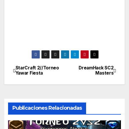
StarCraft 2//Torneo
DreamHack SC2
Navegación
Yawar Fiesta
Masters
de
entradas
Publicaciones Relacionadas