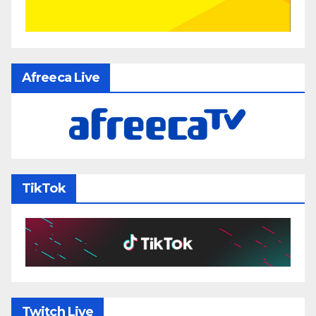
Afreeca Live
TikTok
Twitch Live