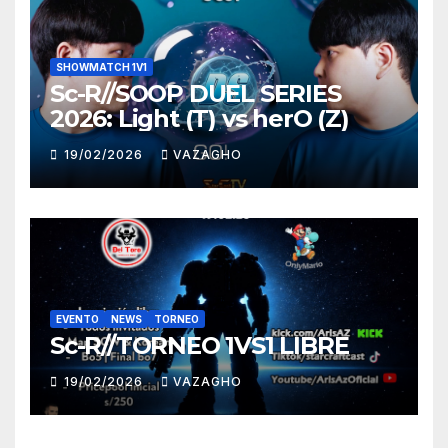
SHOWMATCH 1V1
Sc-R//SOOP DUEL SERIES
2026: Light (T) vs herO (Z)
19/02/2026
VAZAGHO
EVENTO
NEWS
TORNEO
Sc-R//TORNEO 1VS1 LIBRE
19/02/2026
VAZAGHO