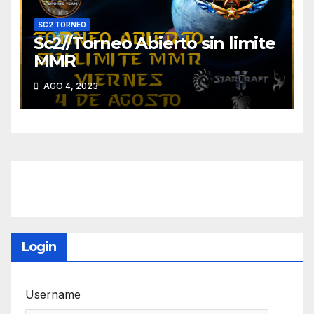
SC2 TORNEO
Sc2//Torneo Abierto sin limite
MMR
AGO 4, 2023
Login
Username