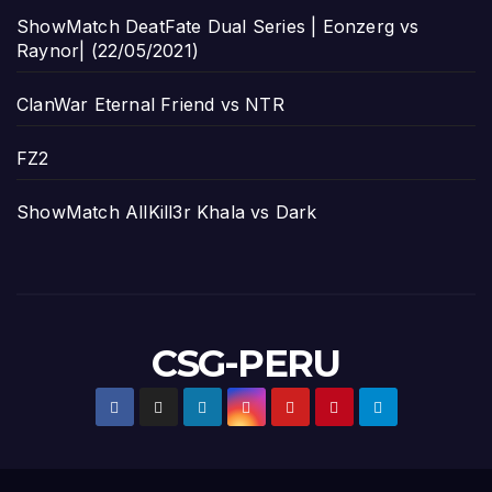
ShowMatch DeatFate Dual Series | Eonzerg vs
Raynor| (22/05/2021)
ClanWar Eternal Friend vs NTR
FZ2
ShowMatch AllKill3r Khala vs Dark
CSG-PERU