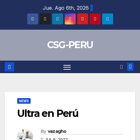
Skip
Jue. Ago 6th, 2026
to
content
CSG-PERU
NEWS
Ultra en Perú
By
vazagho
JUL 6, 2022