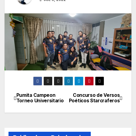
Pumita Campeon
Concurso de Versos
Navegación
Torneo Universitario
Poéticos Starcraferos
de
entradas