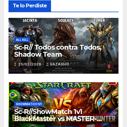
Te lo Perdiste
ALL KILL
Sc-R// Todos contra Todos,
Shadow Team
25/02/2026
VAZAGHO
SHOWMATCH 1V1
Sc-R//ShowMatch 1v1
BlackMaster vs MASTER-
HUNTER