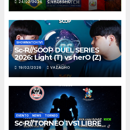
24/02/2026
VAZAGHO
SHOWMATCH 1V1
Sc-R//SOOP DUEL SERIES
2026: Light (T) vs herO (Z)
19/02/2026
VAZAGHO
EVENTO
NEWS
TORNEO
Sc-R//TORNEO 1VS1 LIBRE