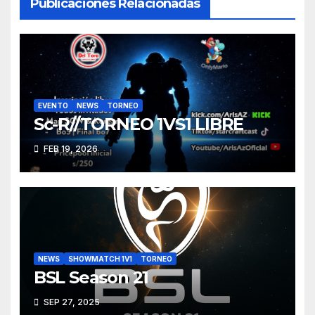
Publicaciones Relacionadas
EVENTO
NEWS
TORNEO
Sc-R//TORNEO 1VS1 LIBRE
FEB 19, 2026
NEWS
SHOWMATCH 1V1
TORNEO
BSL Season 21
SEP 27, 2025