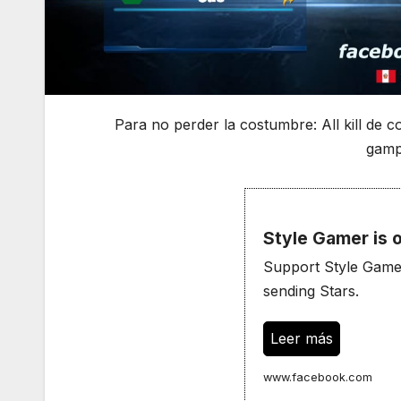
Para no perder la costumbre: All kill de 
gampi
Style Gamer is
Support Style Gamer 
sending Stars.
Leer más
www.facebook.com