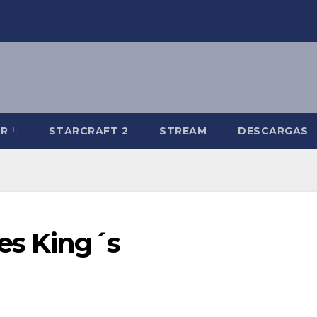
-R
STARCRAFT 2
STREAM
DESCARGAS
res King´s