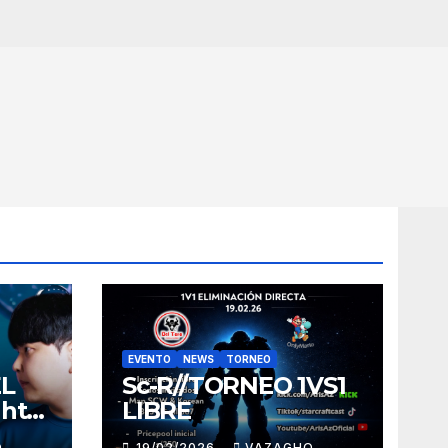
EVENTO
NEWS
TORNEO
EL
Sc-R//TORNEO 1VS1
ght
LIBRE
O
19/02/2026
VAZAGHO