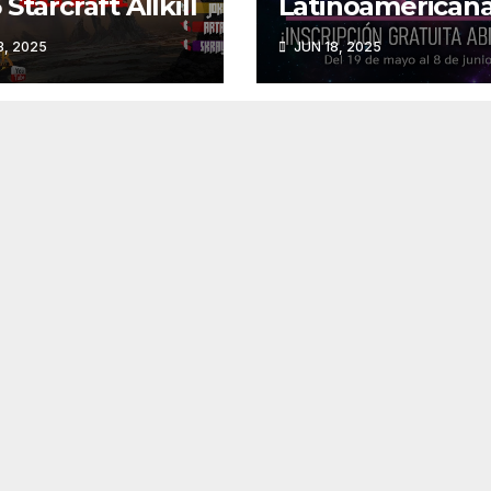
Starcraft Allkill
Latinoamerican
StarCraft Season
, 2025
JUN 18, 2025