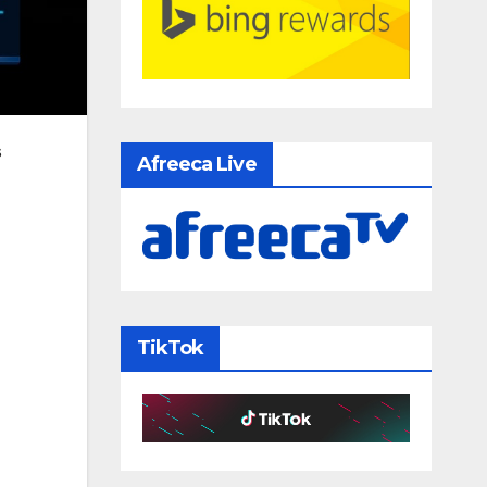
s
Afreeca Live
TikTok