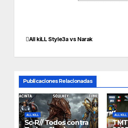
All kiLL Style3a vs Narak
Navegación
de
entradas
Publicaciones Relacionadas
ALL KILL
ALL KILL
Sc-R// Todos contra
TMT