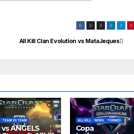
All Kill Clan Evolution vs MataJeques
TEAM VS TEAM
ALL KILL
NEWS
TORNEO
 vs ANGELS
Copa