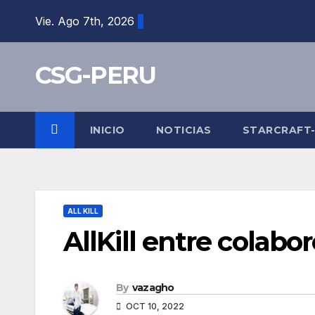
Skip
Vie. Ago 7th, 2026
to
content
CSG-PERU
INICIO
NOTICIAS
STARCRAFT
ALL KILL
AllKill entre colabo
By
vazagho
OCT 10, 2022