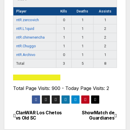
Player
Kills
Deaths
Assists
ntR.zercovich
0
1
1
ntR.L1quid
1
1
2
ntR.chinwnencha
1
1
2
ntR.Chuggo
1
1
2
ntR.Archivo
0
1
1
Total
3
5
8
Total Page Visits: 900
Total Page Visits: 900 - Today Page Visits: 2
ClanWAR Los Chetos
ShowMatch de
Navegación
vs Old SC
Guardianes
de