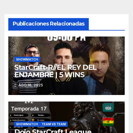
entradas
Publicaciones Relacionadas
SHOWMATCH
StarCraft-R//EL REY DEL
ENJAMBRE | 5 WINS
AGO 16, 2025
SHOWMATCH
TEAM VS TEAM
Dojo StarCraft League