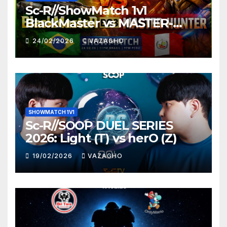
Sc-R//ShowMatch 1v1
BlackMaster vs MASTER-
HUNTER
24/02/2026
VAZAGHO
SHOWMATCH 1V1
Sc-R//SOOP DUEL SERIES
2026: Light (T) vs herO (Z)
19/02/2026
VAZAGHO