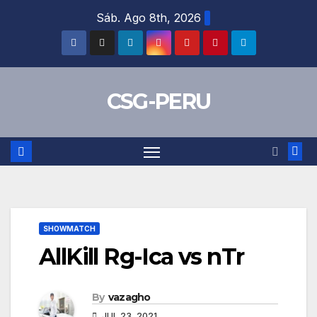
Skip
Sáb. Ago 8th, 2026
to
content
CSG-PERU
SHOWMATCH
AllKill Rg-Ica vs nTr
By
vazagho
JUL 23, 2021