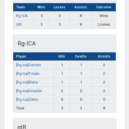
Team
Wins
Losses
Assists
Outcome
Rg-ICA
5
3
8
Wins
ntR
3
5
8
Losses
Rg-ICA
Player
Kills
Deaths
Assists
[Rg-Ica]Daizuki
1
1
2
[Rg-Ica]T-malo
1
1
2
[Rg-Ica]Blake
1
1
2
[Rg-Ica]Gosufer
2
0
2
[Rg-Ica]Zetita
0
0
0
Total
5
3
8
ntR