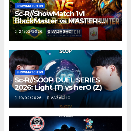
SHOWMATCH 1V1
Sc-R//ShowMatch 1v1
BlackMaster vs MASTER-
HUNTER
24/02/2026
VAZAGHO
SHOWMATCH 1V1
Sc-R//SOOP DUEL SERIES
2026: Light (T) vs herO (Z)
19/02/2026
VAZAGHO