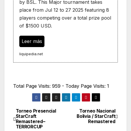
by BSL. This Major tournament takes
place from Jul 12 to 27 2025 featuring 8
players competing over a total prize pool
of $1500 USD.
Leer más
liquipedia.net
Total Page Visits: 959 - Today Page Visits: 1
Torneo Presencial
Torneo Nacional
Navegación
StarCraft
Bolivia / StarCraft
Remastered–
Remastered
de
TERRORCUP