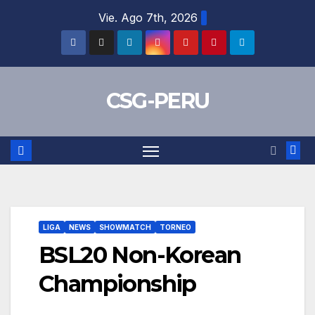
Skip
Vie. Ago 7th, 2026
to
content
CSG-PERU
LIGA
NEWS
SHOWMATCH
TORNEO
BSL20 Non-Korean
Championship