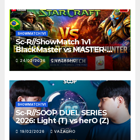
SHOWMATCH 1V1
Sc-R//ShowMatch 1v1
BlackMaster vs MASTER-
HUNTER
24/02/2026
VAZAGHO
SHOWMATCH 1V1
Sc-R//SOOP DUEL SERIES
2026: Light (T) vs herO (Z)
19/02/2026
VAZAGHO