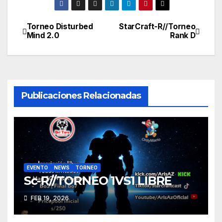
Torneo Disturbed
StarCraft-R//Torneo
Navegación
Mind 2.0
Rank D
de
entradas
Publicaciones Relacionadas
EVENTO
NEWS
TORNEO
Sc-R//TORNEO 1VS1 LIBRE
FEB 19, 2026