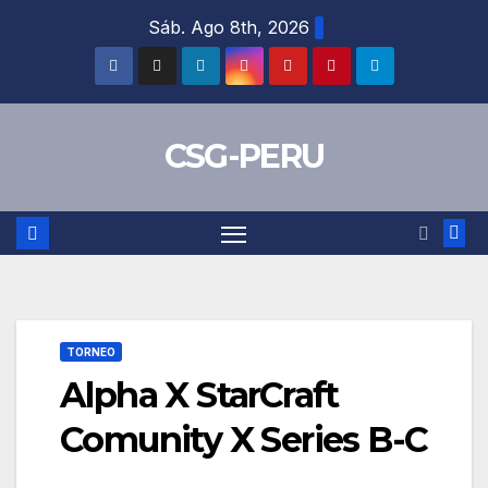
Skip
Sáb. Ago 8th, 2026
to
content
CSG-PERU
TORNEO
Alpha X StarCraft
Comunity X Series B-C