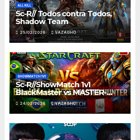
ALL KILL
Sc-R// Todos contra Todos,
Shadow Team
25/02/2026
VAZAGHO
SHOWMATCH 1V1
Sc-R//ShowMatch 1v1
BlackMaster vs MASTER-
HUNTER
24/02/2026
VAZAGHO