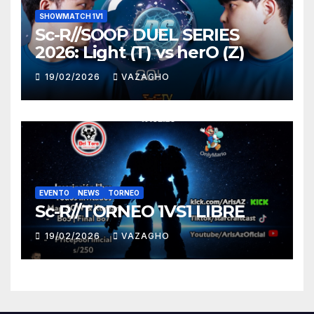
SHOWMATCH 1V1
Sc-R//SOOP DUEL SERIES
2026: Light (T) vs herO (Z)
19/02/2026
VAZAGHO
EVENTO
NEWS
TORNEO
Sc-R//TORNEO 1VS1 LIBRE
19/02/2026
VAZAGHO