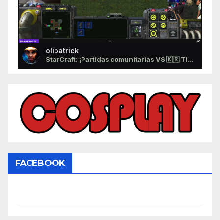
olipatrick
StarCraft: ¡Partidas comunitarias VS 🇰🇷 TigerArtist!
FACEBOOK