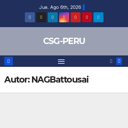
Skip
Jue. Ago 6th, 2026
to
content
CSG-PERU
Autor:
NAGBattousai