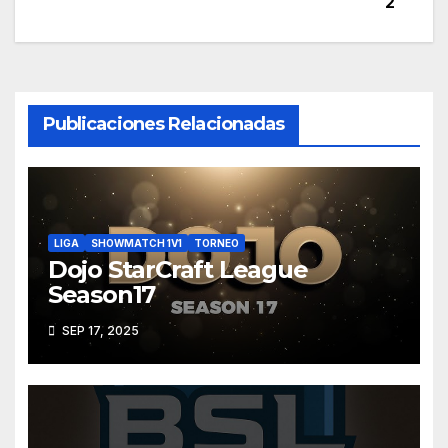
2
Deathfate was live — playing StarCraft:
de
Yugox (Cuartos) - Match 20:43:33 DP...
Remastered.
entradas
DPL /Fase de grupos 27/02/2021
Publicaciones Relacionadas
DPL /Fase de grupos
DPL Cuartos de Final - Terror 🇵🇪
vs Dark 🇧🇴
0:00:00 DPL Cuartos de Final - Terror vs
LIGA
SHOWMATCH 1V1
TORNEO
Dark0:36:58 DPL - TerrOru vs Dark (Cuartos) -
Dojo StarCraft League
Match 10:56:45 DPL - TerrOru vs Dark
Season17
(Cuartos) - Match 21:14:54 DPL - ...
SEP 17, 2025