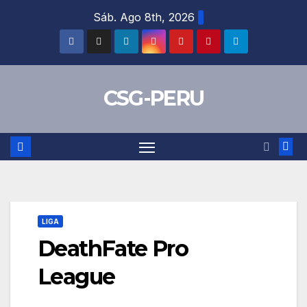
Skip
Sáb. Ago 8th, 2026
to
content
CSG-PERU
LIGA
DeathFate Pro
League