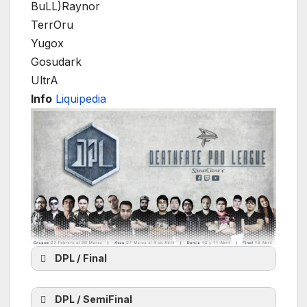
BuLL)Raynor
TerrOru
Yugox
Gosudark
UltrA
Info
Liquipedia
DPL / Final
DPL / SemiFinal