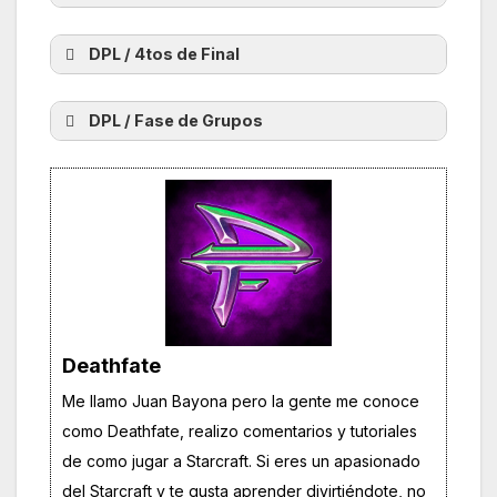
DPL / 4tos de Final
DPL / Fase de Grupos
Deathfate
DPL GRAN FINAL - Terror 🇵🇪 vs
Me llamo Juan Bayona pero la gente me conoce
como Deathfate, realizo comentarios y tutoriales
Eonzerg 🇧🇪
DPL Semifinal - Terror 🇵🇪 vs
de como jugar a Starcraft. Si eres un apasionado
0:00:00 DPL GRAN FINAL - Terror vs
del Starcraft y te gusta aprender divirtiéndote, no