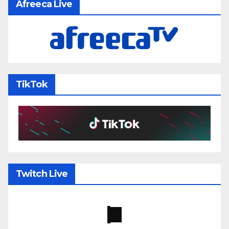
Afreeca Live
TikTok
Twitch Live