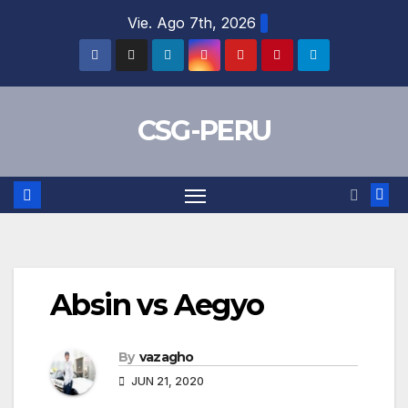
Skip
Vie. Ago 7th, 2026
to
content
CSG-PERU
Absin vs Aegyo
By
vazagho
JUN 21, 2020