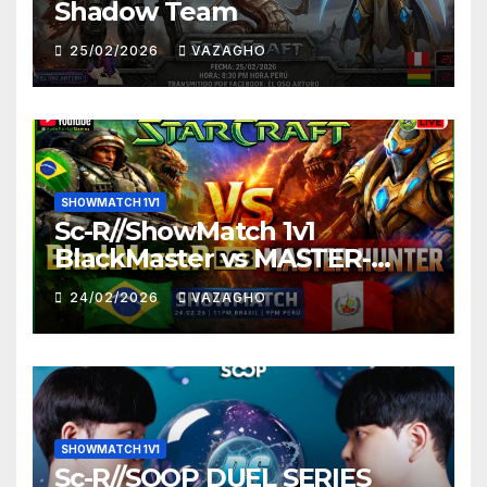
Shadow Team
25/02/2026
VAZAGHO
SHOWMATCH 1V1
Sc-R//ShowMatch 1v1
BlackMaster vs MASTER-
HUNTER
24/02/2026
VAZAGHO
SHOWMATCH 1V1
Sc-R//SOOP DUEL SERIES