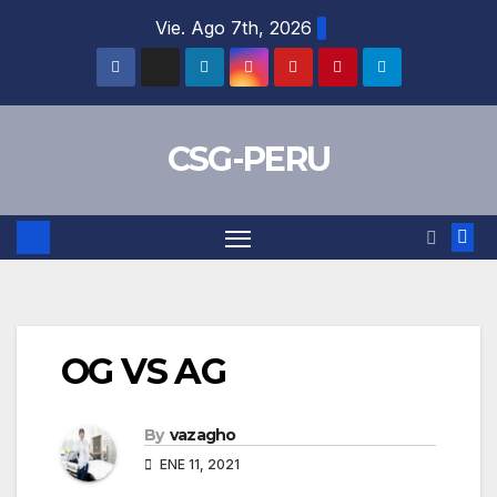
Skip
Vie. Ago 7th, 2026
to
content
CSG-PERU
OG VS AG
By
vazagho
ENE 11, 2021