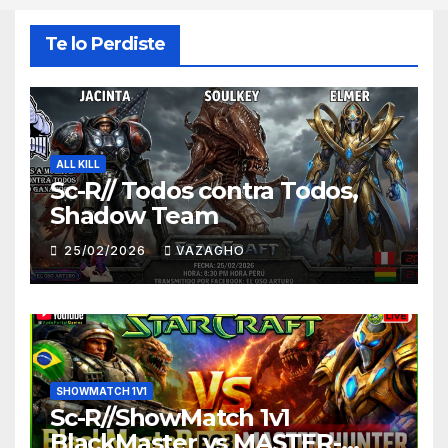
Te lo Perdiste
ALL KILL
Sc-R// Todos contra Todos,
Shadow Team
25/02/2026
VAZAGHO
SHOWMATCH 1V1
Sc-R//ShowMatch 1v1
BlackMaster vs MASTER-