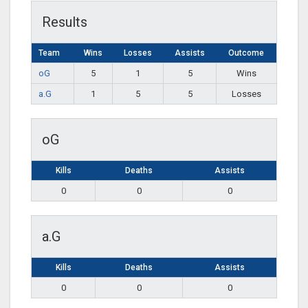
Results
Team
Wins
Losses
Assists
Outcome
oG
5
1
5
Wins
a.G
1
5
5
Losses
oG
Kills
Deaths
Assists
0
0
0
a.G
Kills
Deaths
Assists
0
0
0