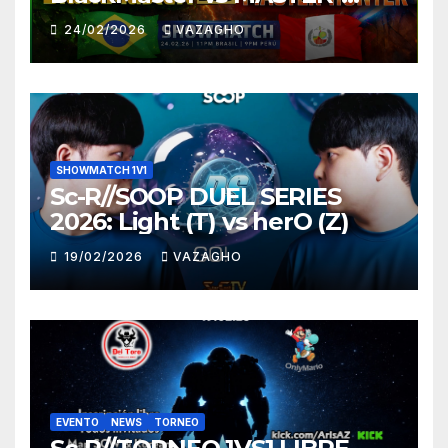
HUNTER
24/02/2026
VAZAGHO
SHOWMATCH 1V1
Sc-R//SOOP DUEL SERIES
2026: Light (T) vs herO (Z)
19/02/2026
VAZAGHO
EVENTO
NEWS
TORNEO