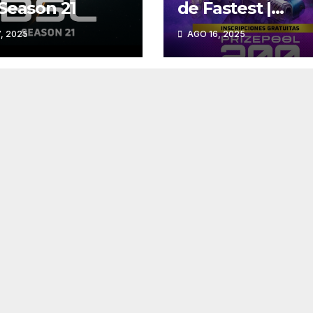
Season 21
de Fastest |
Starcraft-
, 2025
AGO 16, 2025
Remastered