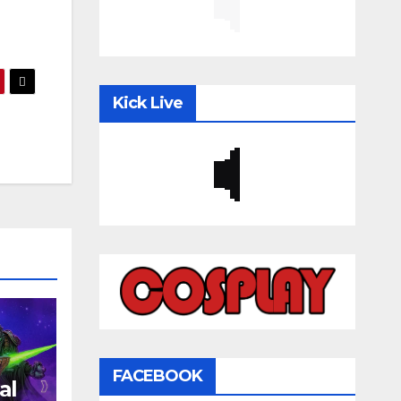
Kick Live
FACEBOOK
al