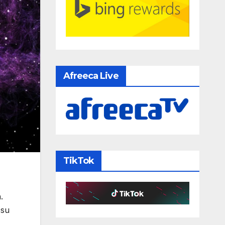
Afreeca Live
TikTok
.
 su