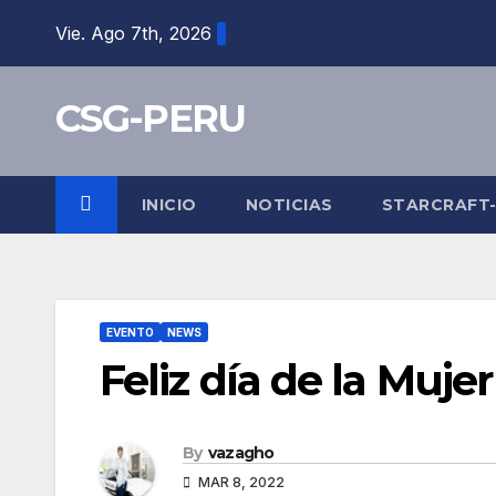
Skip
Vie. Ago 7th, 2026
to
content
CSG-PERU
INICIO
NOTICIAS
STARCRAFT
EVENTO
NEWS
Feliz día de la Mujer
By
vazagho
MAR 8, 2022