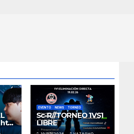
EVENTO
NEWS
TORNEO
EL
Sc-R//TORNEO 1VS1
ght
LIBRE
O
19/02/2026
VAZAGHO