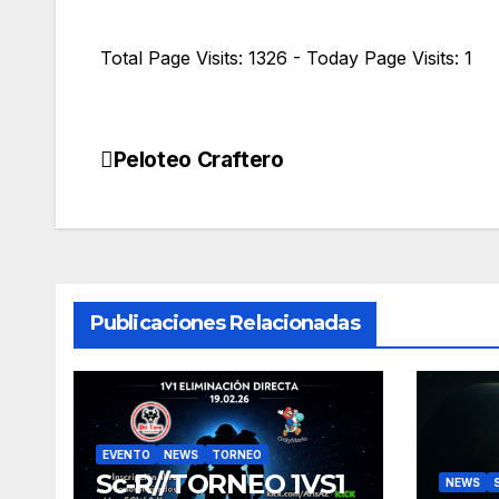
Total Page Visits: 1326 - Today Page Visits: 1
Peloteo Craftero
Navegación
de
entradas
Publicaciones Relacionadas
EVENTO
NEWS
TORNEO
Sc-R//TORNEO 1VS1
NEWS