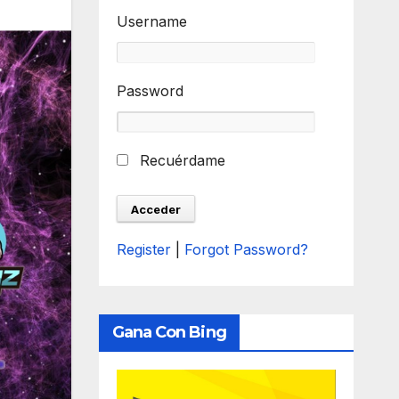
Username
Password
Recuérdame
Register
|
Forgot Password?
Gana Con Bing