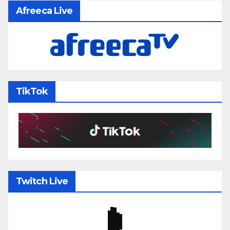
Afreeca Live
TikTok
Twitch Live