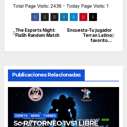
Total Page Visits: 2438 - Today Page Visits: 1
The Esports Night:
Encuesta-Tu jugador
Navegación
FlaSh Random Match
Terran Latino
favorito…
de
entradas
Publicaciones Relacionadas
EVENTO
NEWS
TORNEO
Sc-R//TORNEO 1VS1 LIBRE