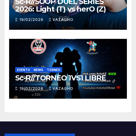
Sc-R//SOOP DUEL SERIES
2026: Light (T) vs herO (Z)
19/02/2026
VAZAGHO
EVENTO
NEWS
TORNEO
Sc-R//TORNEO 1VS1 LIBRE
19/02/2026
VAZAGHO