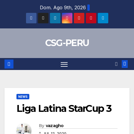
Skip
Dom. Ago 9th, 2026
to
content
CSG-PERU
NEWS
Liga Latina StarCup 3
By
vazagho
JUL 12, 2020