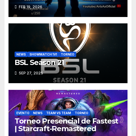
FEB 19, 2026
NEWS
SHOWMATCH 1V1
TORNEO
BSL Season 21
SEP 27, 2025
EVENTO
NEWS
TEAM VS TEAM
TORNEO
Torneo Presencial de Fastest
| Starcraft-Remastered