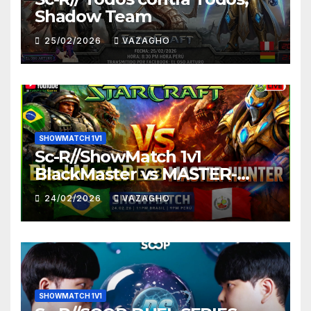
Shadow Team
25/02/2026
VAZAGHO
SHOWMATCH 1V1
Sc-R//ShowMatch 1v1
BlackMaster vs MASTER-
HUNTER
24/02/2026
VAZAGHO
SHOWMATCH 1V1