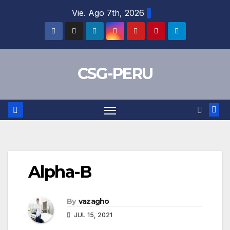
Skip
Vie. Ago 7th, 2026
to
content
CSG-PERU
Alpha-B
By
vazagho
JUL 15, 2021