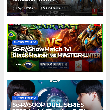
25/02/2026
VAZAGHO
SHOWMATCH 1V1
Sc-R//ShowMatch 1v1
BlackMaster vs MASTER-
HUNTER
24/02/2026
VAZAGHO
SHOWMATCH 1V1
Sc-R//SOOP DUEL SERIES