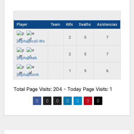
Player
Team
Kills
Deaths
Asistencias
2
5
7
[Alpha]BosS-Wx
2
5
7
[Alpha]Maik
1
5
6
[Alpha]Romh
Total Page Visits: 204 - Today Page Visits: 1