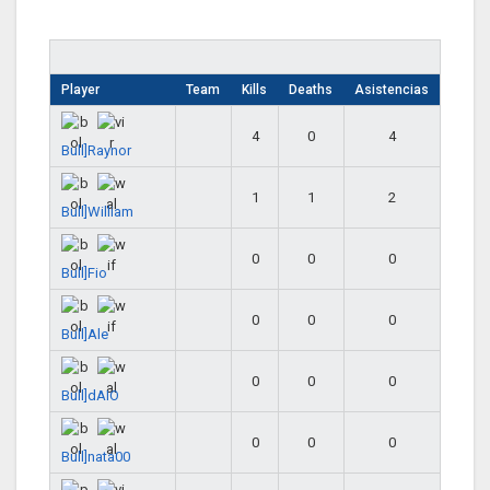
Player
Team
Kills
Deaths
Asistencias
4
0
4
Bull]Raynor
1
1
2
Bull]William
0
0
0
Bull]Fio
0
0
0
Bull]Ale
0
0
0
Bull]dAIO
0
0
0
Bull]nata00