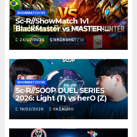
SHOWMATCH 1V1
Sc-R//ShowMatch 1v1
BlackMaster vs MASTER-
HUNTER
24/02/2026
VAZAGHO
SHOWMATCH 1V1
Sc-R//SOOP DUEL SERIES
2026: Light (T) vs herO (Z)
19/02/2026
VAZAGHO