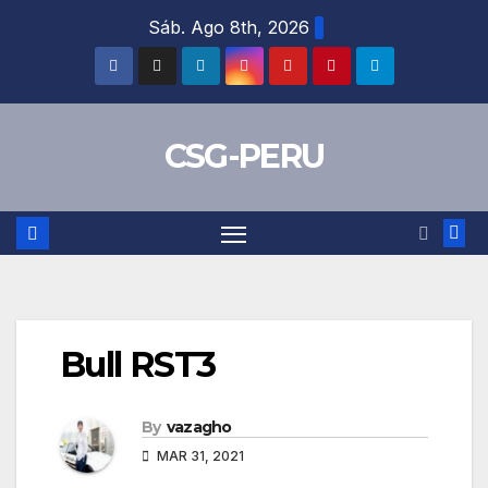
Skip
Sáb. Ago 8th, 2026
to
content
CSG-PERU
Bull RST3
By
vazagho
MAR 31, 2021