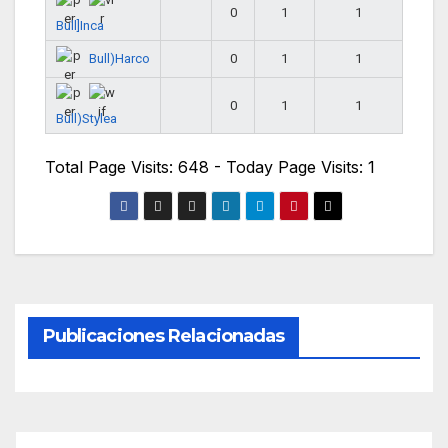
0
1
1
Bull]Inca
Bull)Harco
0
1
1
0
1
1
Bull)Stylea
Total Page Visits: 648 - Today Page Visits: 1
Publicaciones Relacionadas