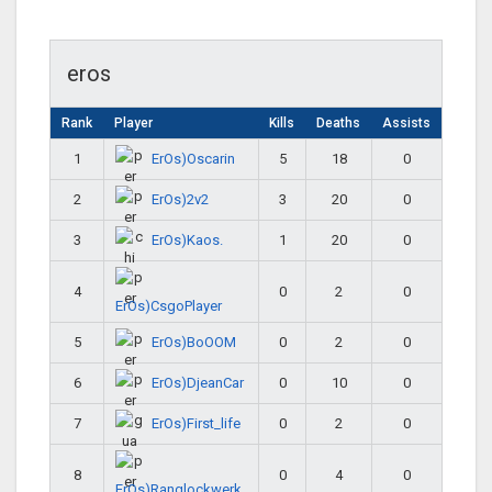
eros
Rank
Player
Kills
Deaths
Assists
ErOs)Oscarin
1
5
18
0
ErOs)2v2
2
3
20
0
ErOs)Kaos.
3
1
20
0
4
0
2
0
ErOs)CsgoPlayer
ErOs)BoOOM
5
0
2
0
ErOs)DjeanCar
6
0
10
0
ErOs)First_life
7
0
2
0
8
0
4
0
ErOs)Ranglockwerk