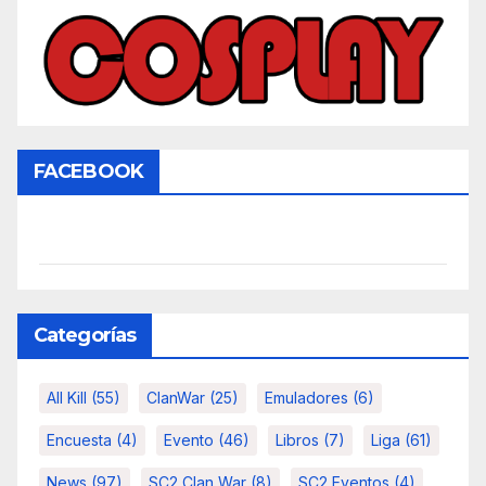
FACEBOOK
Categorías
All Kill
(55)
ClanWar
(25)
Emuladores
(6)
Encuesta
(4)
Evento
(46)
Libros
(7)
Liga
(61)
News
(97)
SC2 Clan War
(8)
SC2 Eventos
(4)