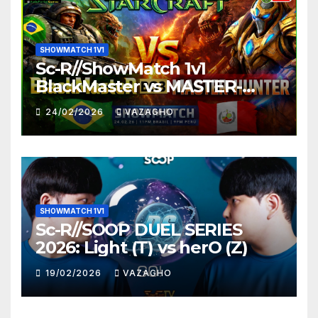
SHOWMATCH 1V1
Sc-R//ShowMatch 1v1
BlackMaster vs MASTER-
HUNTER
24/02/2026
VAZAGHO
SHOWMATCH 1V1
Sc-R//SOOP DUEL SERIES
2026: Light (T) vs herO (Z)
19/02/2026
VAZAGHO