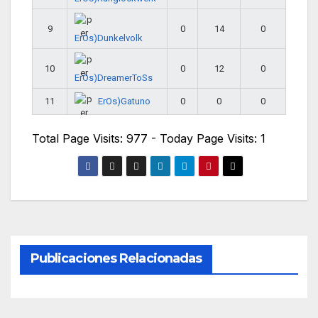
9
0
14
0
ErOs)Dunkelvolk
10
0
12
0
ErOs)DreamerToSs
ErOs)Gatuno
11
0
0
0
Total Page Visits: 977 - Today Page Visits: 1
Publicaciones Relacionadas