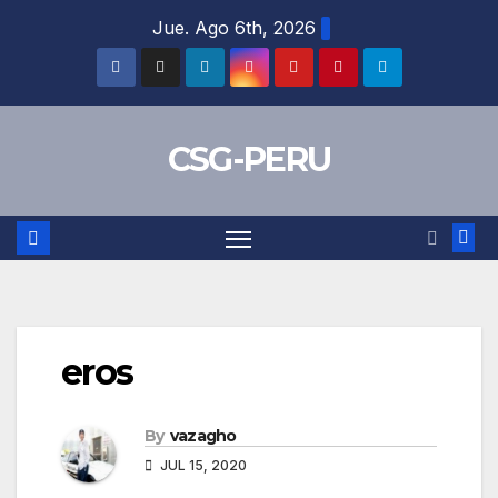
Skip
Jue. Ago 6th, 2026
to
content
CSG-PERU
eros
By
vazagho
JUL 15, 2020