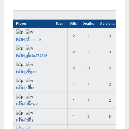
Player
Team
Kills
Deaths
Asistencias
2
1
3
Pa1N[Dominick
2
1
3
Pa1N[gorila474246
2
0
2
Pa1N[Vegeta
1
1
2
Pa1N[Kutre
1
1
2
Pa1N[SnoWZ
1
2
3
Pa1N[Ojos