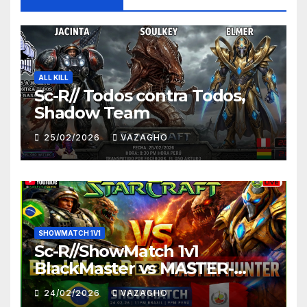
ALL KILL
Sc-R// Todos contra Todos,
Shadow Team
25/02/2026
VAZAGHO
SHOWMATCH 1V1
Sc-R//ShowMatch 1v1
BlackMaster vs MASTER-
HUNTER
24/02/2026
VAZAGHO