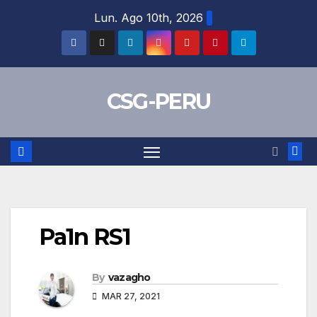
Skip
Lun. Ago 10th, 2026
to
content
CSG-PERU
Pa1n RS1
By
vazagho
MAR 27, 2021