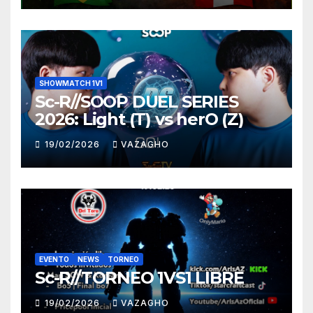
SHOWMATCH 1V1
Sc-R//SOOP DUEL SERIES
2026: Light (T) vs herO (Z)
19/02/2026
VAZAGHO
EVENTO
NEWS
TORNEO
Sc-R//TORNEO 1VS1 LIBRE
19/02/2026
VAZAGHO