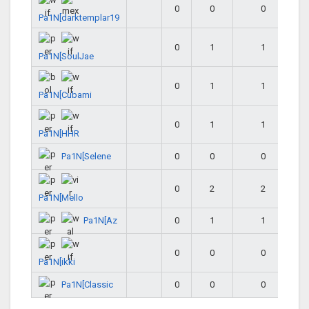
0
0
0
Pa1N[darktemplar19
0
1
1
Pa1N[SoulJae
0
1
1
Pa1N[Cubami
0
1
1
Pa1N[HHR
Pa1N[Selene
0
0
0
0
2
2
Pa1N[Mello
Pa1N[Az
0
1
1
0
0
0
Pa1N[ikki
Pa1N[Classic
0
0
0