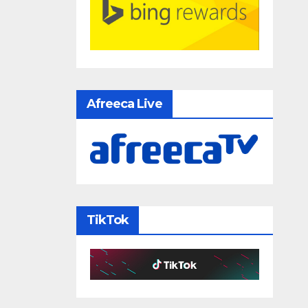
Afreeca Live
TikTok