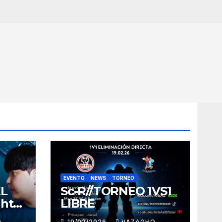
EVENTO
NEWS
TORNEO
EL
Sc-R//TORNEO 1VS1
ght
LIBRE
O
19/02/2026
VAZAGHO