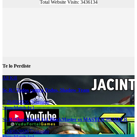
Total Website Visits: 3436134
Te lo Perdiste
All Kill
Sc-R// Todos contra Todos, Shadow Team
25/02/2026
vazagho
ShowMatch 1v1
Sc-R//ShowMatch 1v1 BlackMaster vs MASTER-HUNTER
24/02/2026
vazagho
ShowMatch 1v1