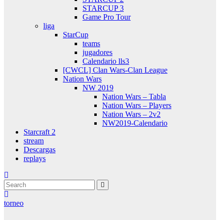
STARCUP 3
Game Pro Tour
liga
StarCup
teams
jugadores
Calendario lls3
[CWCL] Clan Wars-Clan League
Nation Wars
NW 2019
Nation Wars – Tabla
Nation Wars – Players
Nation Wars – 2v2
NW2019-Calendario
Starcraft 2
stream
Descargas
replays
torneo