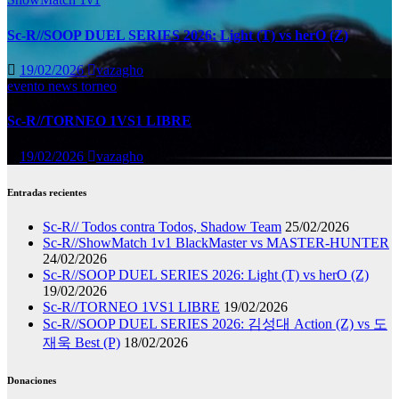
Sc-R//SOOP DUEL SERIES 2026: Light (T) vs herO (Z)
19/02/2026
vazagho
evento
news
torneo
Sc-R//TORNEO 1VS1 LIBRE
19/02/2026
vazagho
Entradas recientes
Sc-R// Todos contra Todos, Shadow Team
25/02/2026
Sc-R//ShowMatch 1v1 BlackMaster vs MASTER-HUNTER
24/02/2026
Sc-R//SOOP DUEL SERIES 2026: Light (T) vs herO (Z)
19/02/2026
Sc-R//TORNEO 1VS1 LIBRE
19/02/2026
Sc-R//SOOP DUEL SERIES 2026: 김성대 Action (Z) vs 도
재욱 Best (P)
18/02/2026
Donaciones