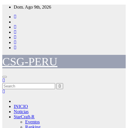
Skip
Dom. Ago 9th, 2026
to
content
CSG-PERU
INICIO
Noticias
StarCraft-R
Eventos
Ranking