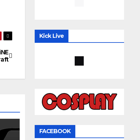
Kick Live
iNE
aft
FACEBOOK