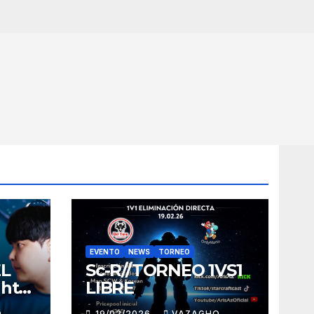
EVENTO
NEWS
TORNEO
EL
Sc-R//TORNEO 1VS1
ght
LIBRE
O
19/02/2026
VAZAGHO