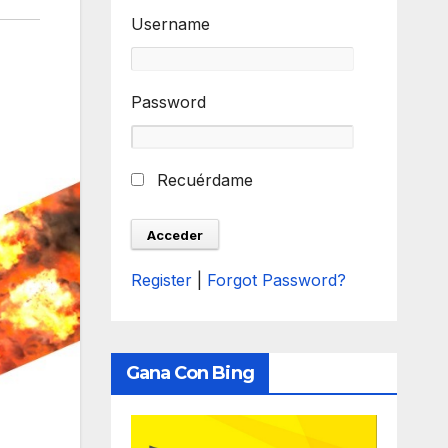
Username
Password
Recuérdame
Register
|
Forgot Password?
Gana Con Bing