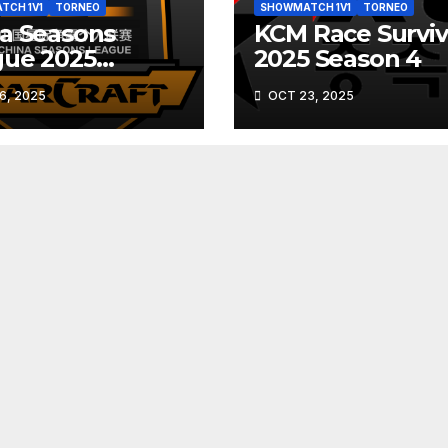
TCH 1V1
TORNEO
SHOWMATCH 1V1
TORNEO
a Seasons
KCM Race Surviv
gue 2025
2025 Season 4
UMN (CSL
6, 2025
OCT 23, 2025
on 18)