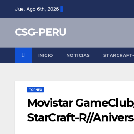
Skip
Jue. Ago 6th, 2026
to
content
CSG-PERU
INICIO
NOTICIAS
STARCRAFT
TORNEO
Movistar GameClub/
StarCraft-R//Anive