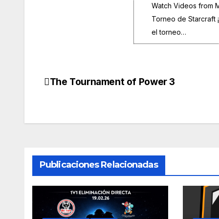
Watch Videos from M
Torneo de Starcraft 
el torneo…
The Tournament of Power 3
Navegación
de
entradas
Publicaciones Relacionadas