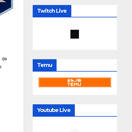
Twitch Live
o de
Temu
e
Youtube Live