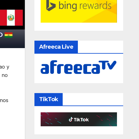
Afreeca Live
ao y
s no
TikTok
anos