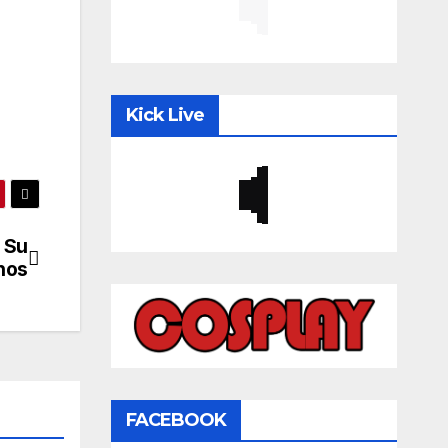
Kick Live
 Su
nos
FACEBOOK