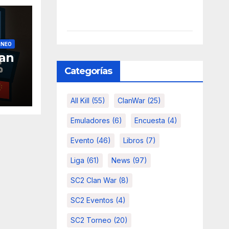
RNEO
an
Categorías
All Kill
(55)
ClanWar
(25)
Emuladores
(6)
Encuesta
(4)
Evento
(46)
Libros
(7)
Liga
(61)
News
(97)
SC2 Clan War
(8)
SC2 Eventos
(4)
SC2 Torneo
(20)