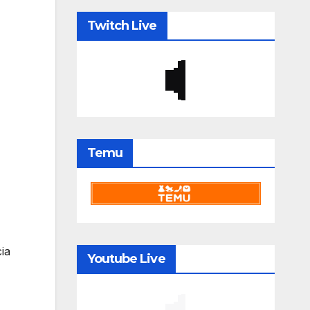
Twitch Live
Temu
ia
Youtube Live