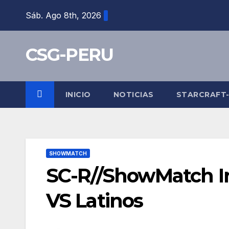
Skip
Sáb. Ago 8th, 2026
to
content
CSG-PERU
INICIO
NOTICIAS
STARCRAFT
SHOWMATCH
SC-R//ShowMatch I
VS Latinos