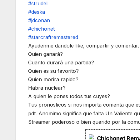
#strudel
#deska
#jdconan
#chichonet
#starcraftremastered
Ayudenme dandole like, compartir y comentar.
Quien ganarà?
Cuanto durará una partida?
Quien es su favorito?
Quien morira rapido?
Habra nuclear?
A quien le pones todos tus cuyes?
Tus pronosticos si nos importa comenta que es
pdt. Anomimo significa que falta Un Valiente q
Streamer poderoso o bien querido por la comu
Chichonet Rem