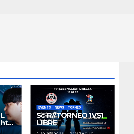
EVENTO
NEWS
TORNEO
EL
Sc-R//TORNEO 1VS1
ght
LIBRE
O
19/02/2026
VAZAGHO