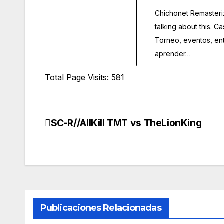
Chichonet Remasteriz
talking about this. C
Torneo, eventos, entr
aprender…
Total Page Visits: 581
SC-R//AllKill TMT vs TheLionKing
Navegación
de
entradas
Publicaciones Relacionadas