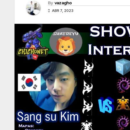
By
vazagho
ABR 7, 2023