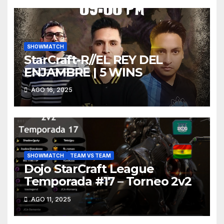
SHOWMATCH
StarCraft-R//EL REY DEL
ENJAMBRE | 5 WINS
AGO 16, 2025
SHOWMATCH
TEAM VS TEAM
Dojo StarCraft League
Temporada #17 – Torneo 2v2
AGO 11, 2025