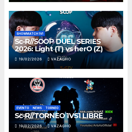
SHOWMATCH 1V1
Sc-R//SOOP DUEL SERIES
2026: Light (T) vs herO (Z)
19/02/2026
VAZAGHO
EVENTO
NEWS
TORNEO
Sc-R//TORNEO 1VS1 LIBRE
19/02/2026
VAZAGHO