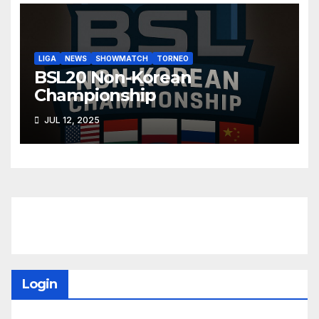
LIGA
NEWS
SHOWMATCH
TORNEO
BSL20 Non-Korean
Championship
JUL 12, 2025
Login