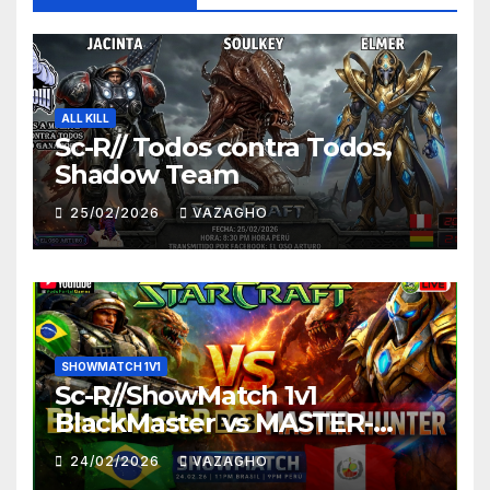
ALL KILL
Sc-R// Todos contra Todos,
Shadow Team
25/02/2026
VAZAGHO
SHOWMATCH 1V1
Sc-R//ShowMatch 1v1
BlackMaster vs MASTER-
HUNTER
24/02/2026
VAZAGHO