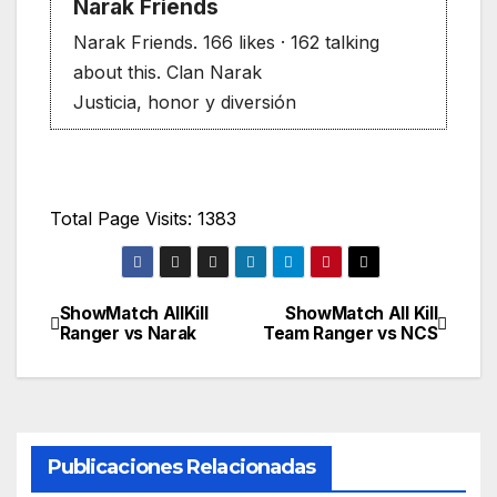
Narak Friends
Narak Friends. 166 likes · 162 talking
about this. Clan Narak
Justicia, honor y diversión
Total Page Visits: 1383
ShowMatch AllKill
ShowMatch All Kill
Navegación
Ranger vs Narak
Team Ranger vs NCS
de
entradas
Publicaciones Relacionadas