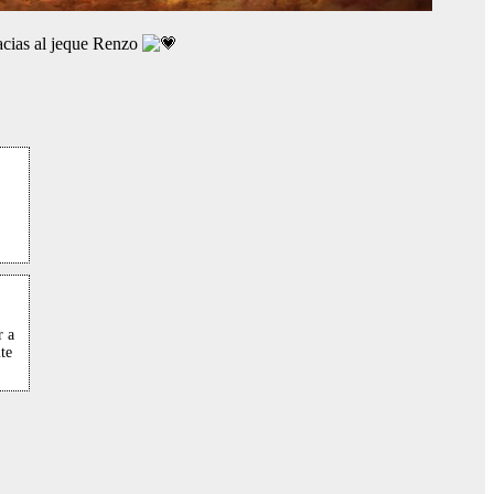
cias al jeque Renzo
r a
te