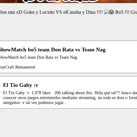
rata xD Goku y Locxito VS elCausha y Dina !!!!
Bo5 !!! Gra
ShowMatch bo5 team Don Rata vs Team Nag
ShowMatch bo5 team Don Rata vs Team Nag
StarCraft Remastered
El Tío Gaby :v
El Tío Gaby :v. 1,978 likes · 206 talking about this. Hola qué tal!!! busco da
conocer otros juegos entretenidos mediante streaming, no todo es dota o forni
amiguitos :v tal vez podemos jugar...