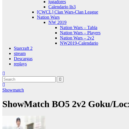
jugadores
Calendario lls3
[CWCL] Clan Wars-Clan League
Nation Wars
NW 2019
Nation Wars – Tabla
Nation Wars – Players
Nation Wars – 2v2
NW2019-Calendario
Starcraft 2
stream
Descargas
replays
Showmatch
ShowMatch BO5 2v2 Goku/Locx