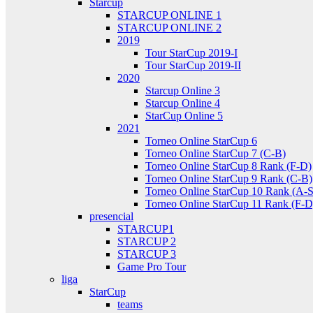
Starcup
STARCUP ONLINE 1
STARCUP ONLINE 2
2019
Tour StarCup 2019-I
Tour StarCup 2019-II
2020
Starcup Online 3
Starcup Online 4
StarCup Online 5
2021
Torneo Online StarCup 6
Torneo Online StarCup 7 (C-B)
Torneo Online StarCup 8 Rank (F-D)
Torneo Online StarCup 9 Rank (C-B)
Torneo Online StarCup 10 Rank (A-S
Torneo Online StarCup 11 Rank (F-D
presencial
STARCUP1
STARCUP 2
STARCUP 3
Game Pro Tour
liga
StarCup
teams