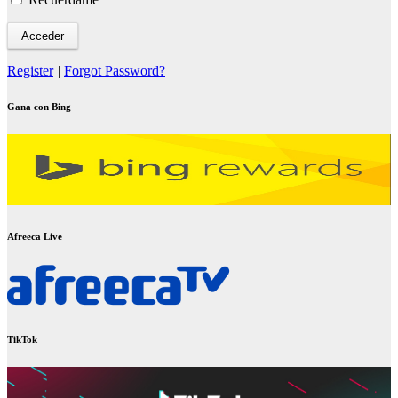
Register
|
Forgot Password?
Gana con Bing
Afreeca Live
TikTok