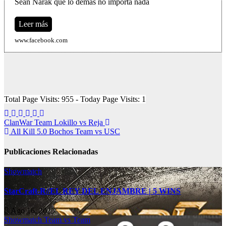
Sean Narak que lo demás no importa nada
Leer más
www.facebook.com
Total Page Visits: 955 - Today Page Visits: 1
Navegación
ClanWar Team Lokillo vs Reja
All Kill 5.0 Bochos Team vs USC
de
entradas
Publicaciones Relacionadas
Showmatch
StarCraft-R//EL REY DEL ENJAMBRE | 5 WINS
Ago 16, 2025
Showmatch
Team vs Team