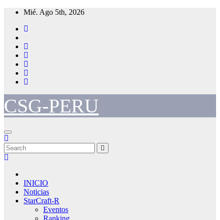
Skip
Mié. Ago 5th, 2026
to
content
CSG-PERU
INICIO
Noticias
StarCraft-R
Eventos
Ranking