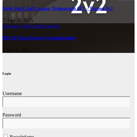
Dojo StarCraft League Temporada #17 – Torneo 2v2
Ago 11, 2025
Liga
news
Showmatch
torneo
BSL20 Non-Korean Championship
Jul 12, 2025
Login
Username
Password
Recuérdame