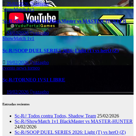
25/02/2026
vazagho
ShowMatch 1v1
Sc-R//ShowMatch 1v1 BlackMaster vs MASTER-HUNTER
24/02/2026
vazagho
ShowMatch 1v1
Sc-R//SOOP DUEL SERIES 2026: Light (T) vs herO (Z)
19/02/2026
vazagho
evento
news
torneo
Sc-R//TORNEO 1VS1 LIBRE
19/02/2026
vazagho
Entradas recientes
Sc-R// Todos contra Todos, Shadow Team
25/02/2026
Sc-R//ShowMatch 1v1 BlackMaster vs MASTER-HUNTER
24/02/2026
Sc-R//SOOP DUEL SERIES 2026: Light (T) vs herO (Z)