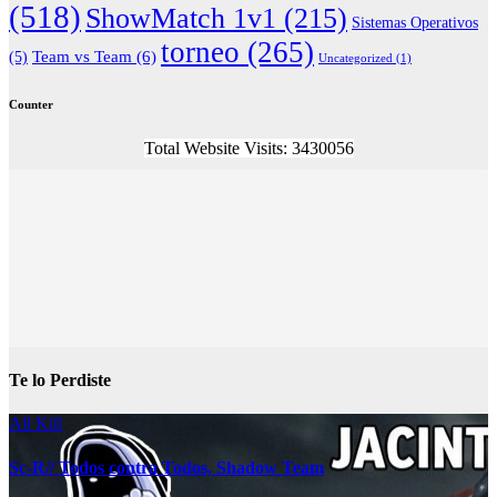
(518)
ShowMatch 1v1
(215)
Sistemas Operativos
torneo
(265)
(5)
Team vs Team
(6)
Uncategorized
(1)
Counter
Total Website Visits: 3430056
Te lo Perdiste
All Kill
Sc-R// Todos contra Todos, Shadow Team