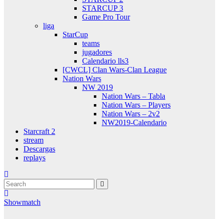
STARCUP 3
Game Pro Tour
liga
StarCup
teams
jugadores
Calendario lls3
[CWCL] Clan Wars-Clan League
Nation Wars
NW 2019
Nation Wars – Tabla
Nation Wars – Players
Nation Wars – 2v2
NW2019-Calendario
Starcraft 2
stream
Descargas
replays
Showmatch