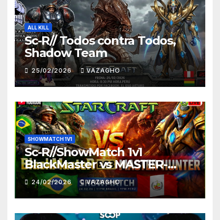
ALL KILL
Sc-R// Todos contra Todos,
Shadow Team
25/02/2026
VAZAGHO
SHOWMATCH 1V1
Sc-R//ShowMatch 1v1
BlackMaster vs MASTER-
HUNTER
24/02/2026
VAZAGHO