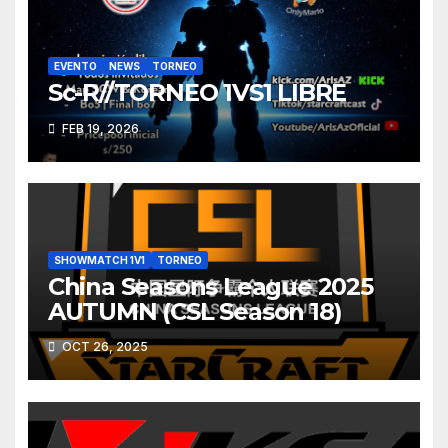
EVENTO
NEWS
TORNEO
Sc-R//TORNEO 1VS1 LIBRE
FEB 19, 2026
SHOWMATCH 1V1
TORNEO
China Seasons League 2025
AUTUMN (CSL Season 18)
OCT 26, 2025