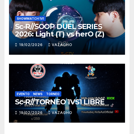
SHOWMATCH 1V1
Sc-R//SOOP DUEL SERIES
2026: Light (T) vs herO (Z)
19/02/2026
VAZAGHO
EVENTO
NEWS
TORNEO
Sc-R//TORNEO 1VS1 LIBRE
19/02/2026
VAZAGHO