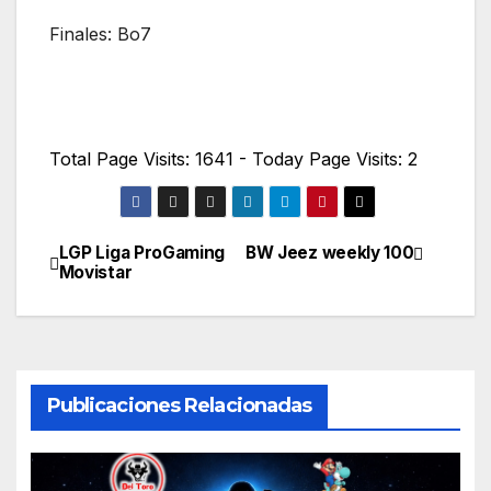
Finales: Bo7
Total Page Visits: 1641 - Today Page Visits: 2
LGP Liga ProGaming
BW Jeez weekly 100
Navegación
Movistar
de
entradas
Publicaciones Relacionadas