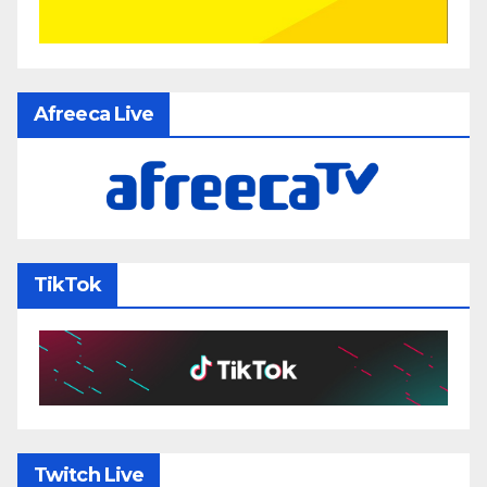
Afreeca Live
TikTok
Twitch Live