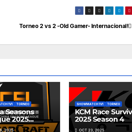
Torneo 2 vs 2 -Old Gamer- Internacional!
TCH 1V1
TORNEO
SHOWMATCH 1V1
TORNEO
a Seasons
KCM Race Surviv
gue 2025
2025 Season 4
UMN (CSL
6, 2025
OCT 23, 2025