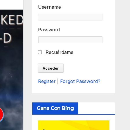
Username
Password
Recuérdame
Register
|
Forgot Password?
Gana Con Bing