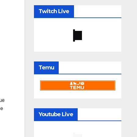
Twitch Live
Temu
que
ue
Youtube Live