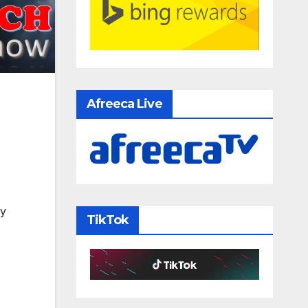
Afreeca Live
 y
TikTok