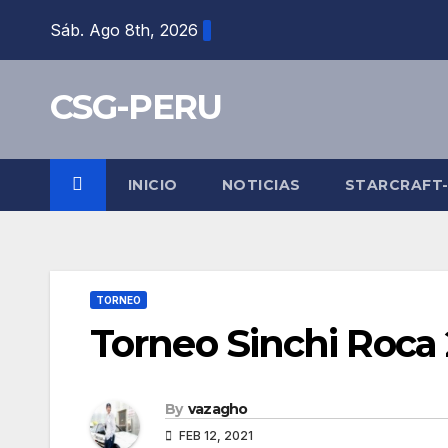
Skip
Sáb. Ago 8th, 2026
to
content
CSG-PERU
INICIO
NOTICIAS
STARCRAFT
TORNEO
Torneo Sinchi Roca 
By
vazagho
FEB 12, 2021