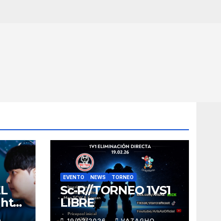
EVENTO
NEWS
TORNEO
EL
Sc-R//TORNEO 1VS1
ght
LIBRE
O
19/02/2026
VAZAGHO