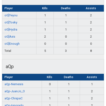
Player
Kills
Deaths
Assists
oG]Yeyou
1
1
2
oG]Tosky
1
1
2
oG]Hydra
1
1
2
oG]Axis
2
0
2
oG]Enough
0
0
0
Total
5
3
8
aQp
Player
Kills
Deaths
Assists
aQp-Nemesis
0
1
1
aQp-JuanJo_O
1
1
2
aQp-ChispaC
1
1
2
aQp-Ignorado
1
1
2