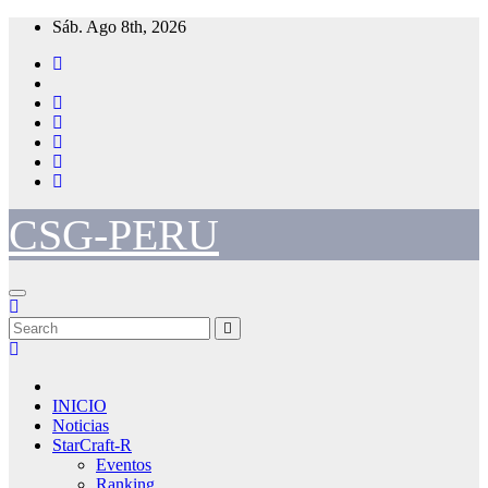
Skip
Sáb. Ago 8th, 2026
to
content
CSG-PERU
INICIO
Noticias
StarCraft-R
Eventos
Ranking