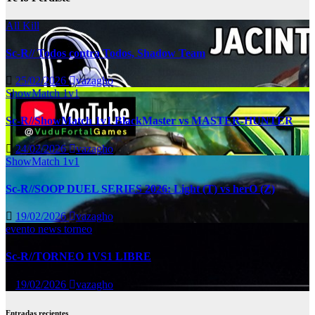
All Kill
Sc-R// Todos contra Todos, Shadow Team
25/02/2026
vazagho
ShowMatch 1v1
Sc-R//ShowMatch 1v1 BlackMaster vs MASTER-HUNTER
24/02/2026
vazagho
ShowMatch 1v1
Sc-R//SOOP DUEL SERIES 2026: Light (T) vs herO (Z)
19/02/2026
vazagho
evento
news
torneo
Sc-R//TORNEO 1VS1 LIBRE
19/02/2026
vazagho
Entradas recientes