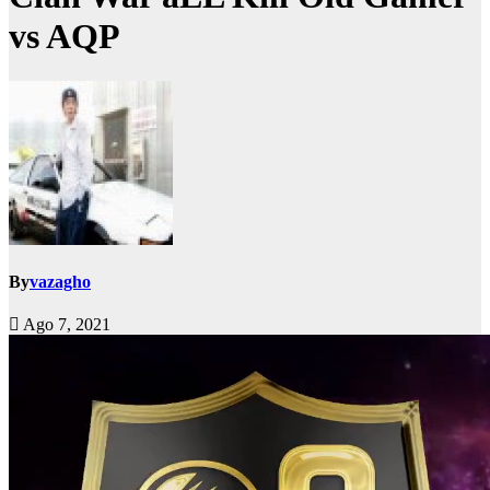
vs AQP
By
vazagho
Ago 7, 2021