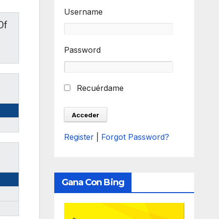
Username
Of
Password
Recuérdame
Register
|
Forgot Password?
Gana Con Bing