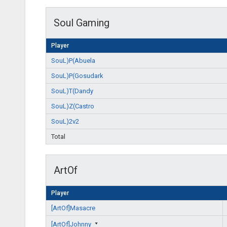
Soul Gaming
Player
SouL)P(Abuela
SouL)P(Gosudark
SouL)T(Dandy
SouL)Z(Castro
SouL)2v2
Total
ArtOf
Player
[ArtOf]Masacre
[ArtOf]Johnny