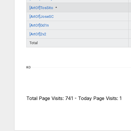
[ArtOf]TosSito
[ArtOf]JoseSC
[ArtOf]0d1n
[ArtOf]2v2
Total
KO
Total Page Visits: 741 - Today Page Visits: 1