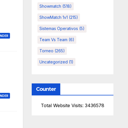
Showmatch
(518)
ShowMatch 1v1
(215)
Sistemas Operativos
(5)
ONDER
Team Vs Team
(6)
Torneo
(265)
Uncategorized
(1)
Counter
ONDER
Total Website Visits: 3436578