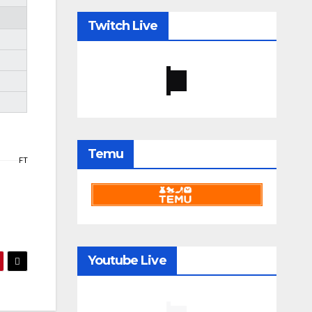
Twitch Live
Temu
FT
Youtube Live