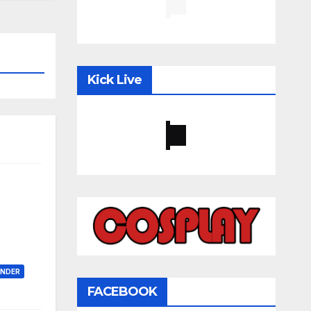
Kick Live
ONDER
FACEBOOK