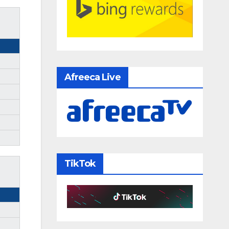
Afreeca Live
TikTok