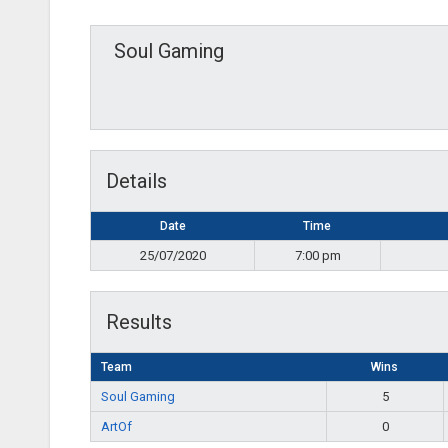
Soul Gaming
Details
Date
Time
25/07/2020
7:00 pm
Results
Team
Wins
Soul Gaming
5
ArtOf
0