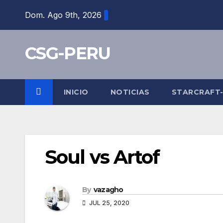
Skip
Dom. Ago 9th, 2026
to
content
CSG-PERU
INICIO
NOTICIAS
STARCRAFT
Soul vs Artof
By
vazagho
JUL 25, 2020