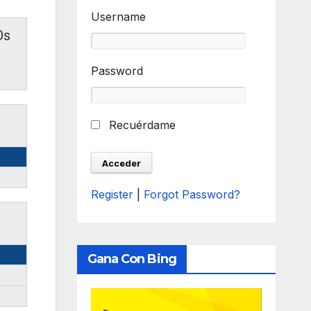
Username
Os
Password
Recuérdame
Register
|
Forgot Password?
Gana Con Bing