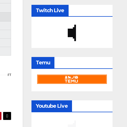
Twitch Live
Temu
FT
Youtube Live