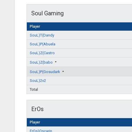
Soul Gaming
Player
SouL)T(Dandy
SouL)P(Abuela
SouL)Z(Castro
SouL)Z(babo
SouL)P(Gosudark
SouL)2v2
Total
ErOs
Player
ErOs)Oscarin