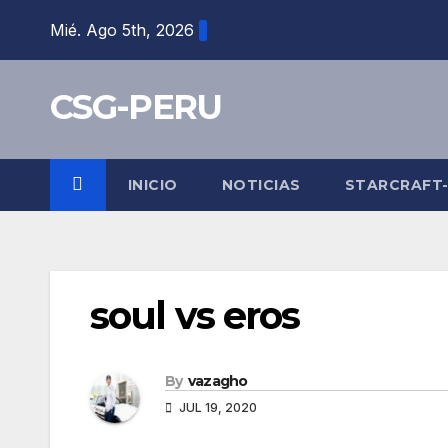
Skip
Mié. Ago 5th, 2026
to
content
CSG-PERU
INICIO
NOTICIAS
STARCRAFT
soul vs eros
By
vazagho
JUL 19, 2020