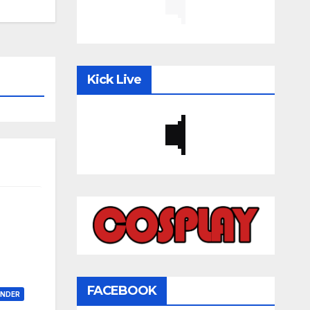
Kick Live
FACEBOOK
ONDER