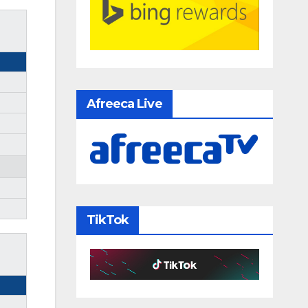
Afreeca Live
TikTok