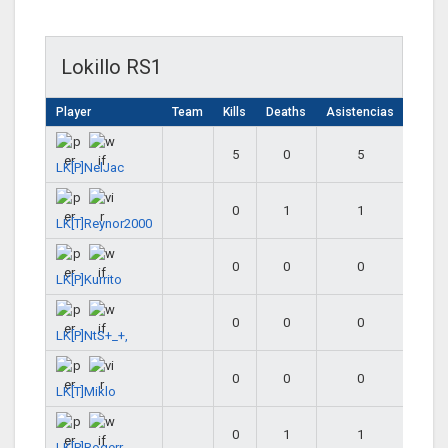
Lokillo RS1
Player
Team
Kills
Deaths
Asistencias
5
0
5
LK[P]NelJac
0
1
1
LK[T]Reynor2000
0
0
0
LK[P]Kurrito
0
0
0
LK[P]NtS+_+,
0
0
0
LK[T]Miklo
0
1
1
LK[P]Rogerr