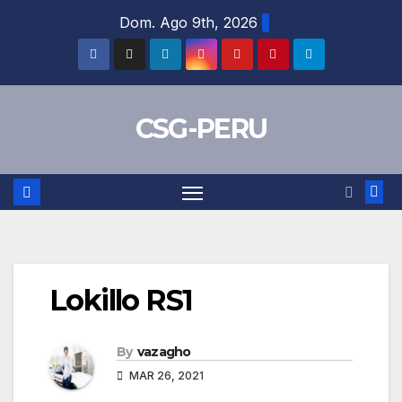
Skip
Dom. Ago 9th, 2026
to
content
CSG-PERU
Lokillo RS1
By
vazagho
MAR 26, 2021