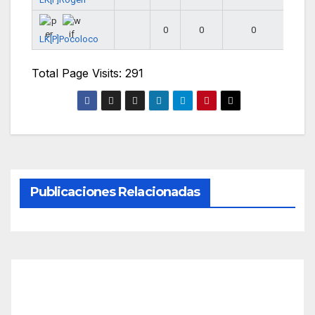
0
0
0
LK[P]Pocoloco
Total Page Visits: 291
Publicaciones Relacionadas