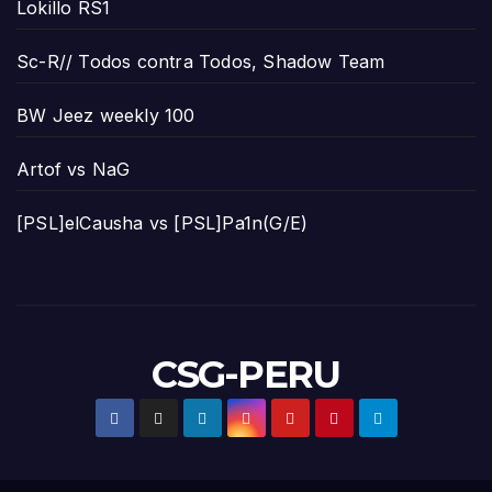
Lokillo RS1
Sc-R// Todos contra Todos, Shadow Team
BW Jeez weekly 100
Artof vs NaG
[PSL]elCausha vs [PSL]Pa1n(G/E)
CSG-PERU