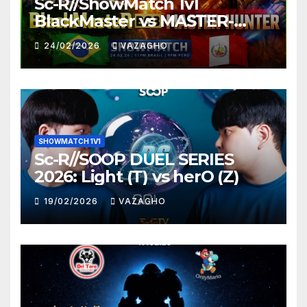
Sc-R//ShowMatch 1v1
BlackMaster vs MASTER-
HUNTER
24/02/2026
VAZAGHO
SHOWMATCH 1V1
Sc-R//SOOP DUEL SERIES
2026: Light (T) vs herO (Z)
19/02/2026
VAZAGHO