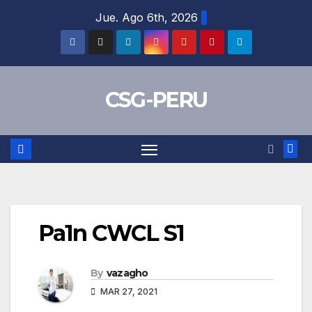
Skip
Jue. Ago 6th, 2026
to
content
CSG-PERU
Pa1n CWCL S1
By
vazagho
MAR 27, 2021