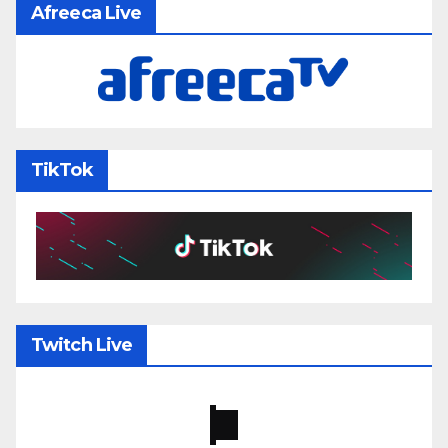
Afreeca Live
TikTok
Twitch Live