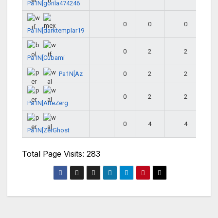
Pa1N[gorila474246
0
0
0
Pa1N[darktemplar19
0
2
2
Pa1N[Cubami
Pa1N[Az
0
2
2
0
2
2
Pa1N[ArteZerg
0
4
4
Pa1N[ZerGhost
Total Page Visits: 283