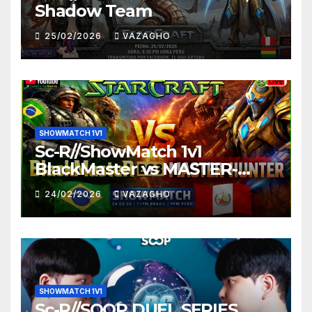
Shadow Team
25/02/2026
VAZAGHO
SHOWMATCH 1V1
Sc-R//ShowMatch 1v1
BlackMaster vs MASTER-
HUNTER
24/02/2026
VAZAGHO
SHOWMATCH 1V1
Sc-R//SOOP DUEL SERIES