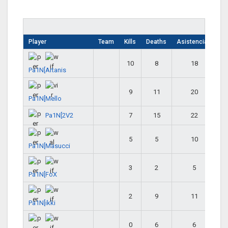
Player
Team
Kills
Deaths
Asistencias
10
8
18
Pa1N[Artanis
9
11
20
Pa1N[Mello
Pa1N[2V2
7
15
22
5
5
10
Pa1N[Masucci
3
2
5
Pa1N[FoX
2
9
11
Pa1N[ikki
0
6
6