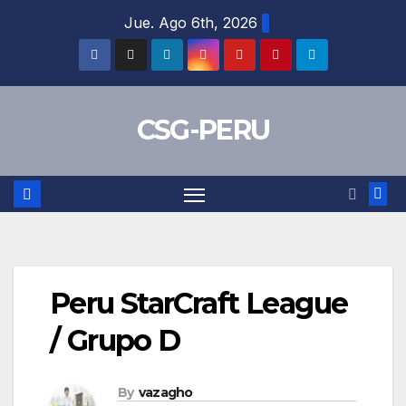
Skip
Jue. Ago 6th, 2026
to
content
CSG-PERU
Peru StarCraft League
/ Grupo D
By
vazagho