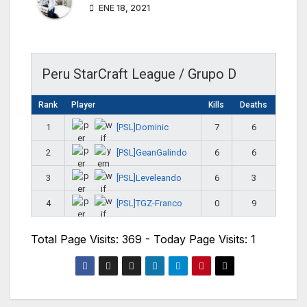
ENE 18, 2021
Peru StarCraft League / Grupo D
Rank
Player
Kills
Deaths
[PSL]Dominic
1
7
6
[PSL]GeanGalindo
2
6
6
[PSL]Leveleando
3
6
3
[PSL]TGZ-Franco
4
0
9
Total Page Visits: 369 - Today Page Visits: 1