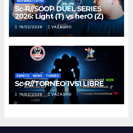
SHOWMATCH 1V1
Sc-R//SOOP DUEL SERIES
2026: Light (T) vs herO (Z)
19/02/2026
VAZAGHO
EVENTO
NEWS
TORNEO
Sc-R//TORNEO 1VS1 LIBRE
19/02/2026
VAZAGHO