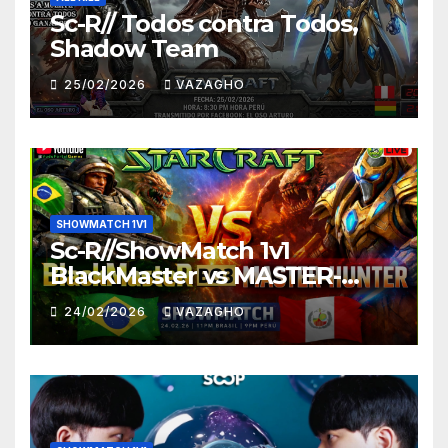
Sc-R// Todos contra Todos,
Shadow Team
25/02/2026
VAZAGHO
SHOWMATCH 1V1
Sc-R//ShowMatch 1v1
BlackMaster vs MASTER-
HUNTER
24/02/2026
VAZAGHO