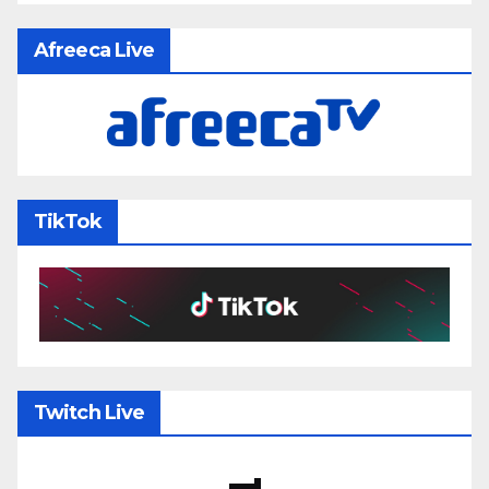
Afreeca Live
TikTok
Twitch Live