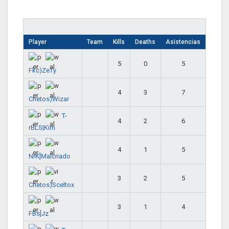
Player
Team
Kills
Deaths
Asistencias
5
0
5
Fkc)ZeTy
4
3
7
Chetos)Wizar
T-
4
2
6
rBLS|Kim
4
1
5
NrK]Malcriado
3
2
5
Chetos)Sceltox
3
1
4
FBs]Jz