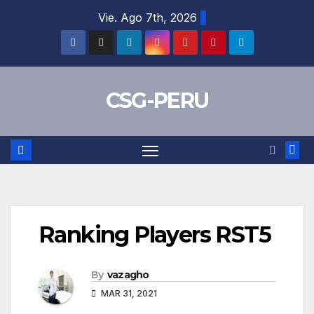
Skip
Vie. Ago 7th, 2026
to
content
CSG-PERU
Ranking Players RST5
By
vazagho
MAR 31, 2021