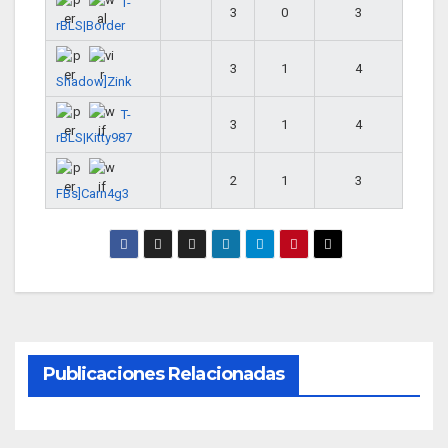
T-
3
0
3
rBLS|Border
3
1
4
Shadow]Zink
T-
3
1
4
rBLS|Kitty987
2
1
3
FBs]Carn4g3
Publicaciones Relacionadas