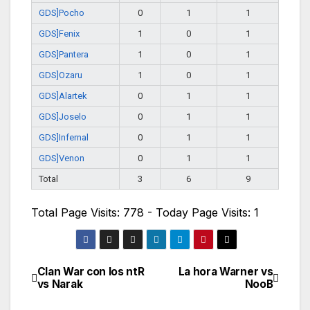
GDS]Pocho
0
1
1
GDS]Fenix
1
0
1
GDS]Pantera
1
0
1
GDS]Ozaru
1
0
1
GDS]Alartek
0
1
1
GDS]Joselo
0
1
1
GDS]Infernal
0
1
1
GDS]Venon
0
1
1
Total
3
6
9
Total Page Visits: 778 - Today Page Visits: 1
Clan War con los ntR
La hora Warner vs
Navegación
vs Narak
NooB
de