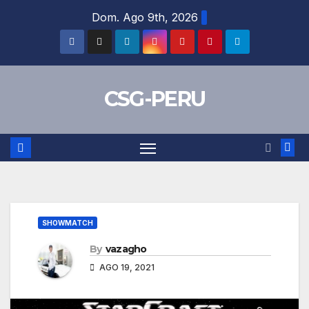
Skip
Dom. Ago 9th, 2026
to
content
CSG-PERU
SHOWMATCH
By
vazagho
AGO 19, 2021