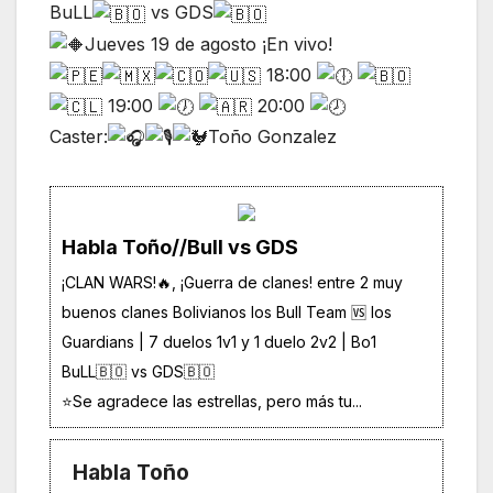
BuLL
vs GDS
Jueves 19 de agosto ¡En vivo!
18:00
19:00
20:00
Caster:
Toño Gonzalez
Habla Toño//Bull vs GDS
¡CLAN WARS!🔥, ¡Guerra de clanes! entre 2 muy
buenos clanes Bolivianos los Bull Team 🆚 los
Guardians | 7 duelos 1v1 y 1 duelo 2v2 | Bo1
BuLL🇧🇴 vs GDS🇧🇴
⭐️Se agradece las estrellas, pero más tu...
Habla Toño