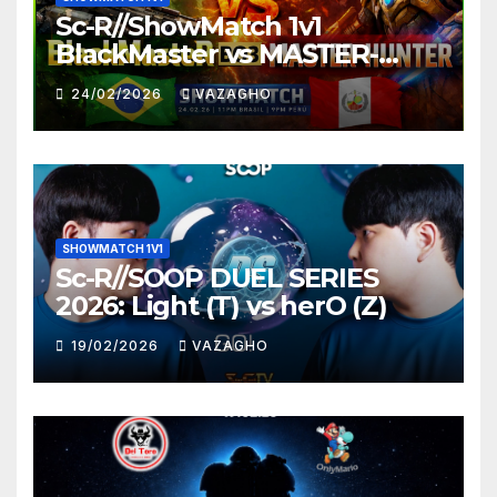
Sc-R//ShowMatch 1v1
BlackMaster vs MASTER-
HUNTER
24/02/2026
VAZAGHO
SHOWMATCH 1V1
Sc-R//SOOP DUEL SERIES
2026: Light (T) vs herO (Z)
19/02/2026
VAZAGHO