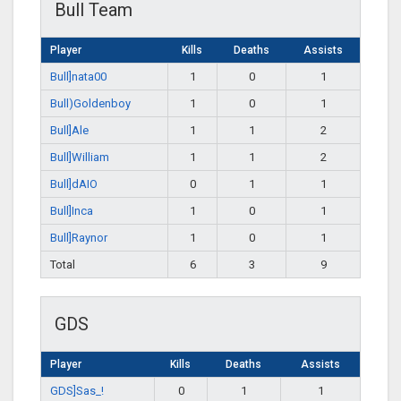
Bull Team
Player
Kills
Deaths
Assists
Bull]nata00
1
0
1
Bull)Goldenboy
1
0
1
Bull]Ale
1
1
2
Bull]William
1
1
2
Bull]dAIO
0
1
1
Bull]Inca
1
0
1
Bull]Raynor
1
0
1
Total
6
3
9
GDS
Player
Kills
Deaths
Assists
GDS]Sas_!
0
1
1