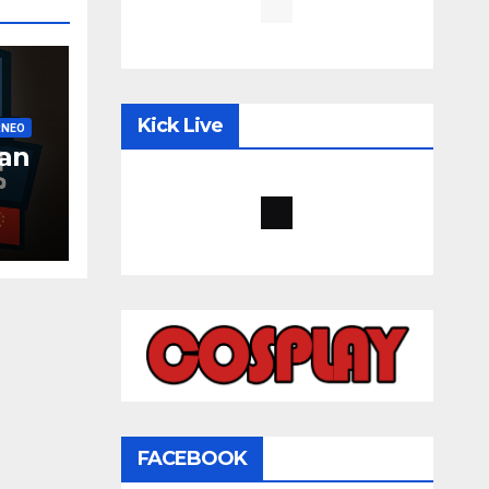
Kick Live
RNEO
an
FACEBOOK