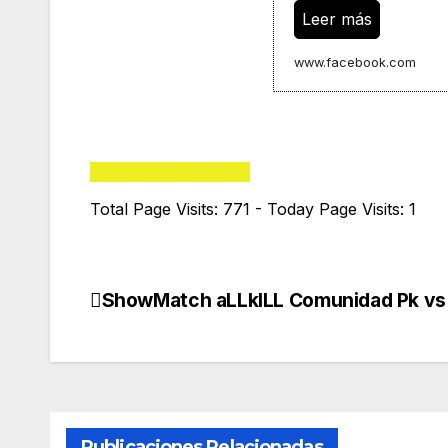
Leer más
www.facebook.com
Total Page Visits: 771
Total Page Visits: 771 - Today Page Visits: 1
ShowMatch aLLkILL Comunidad Pk v
Navegación
de
entradas
Publicaciones Relacionadas