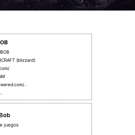
BOB
LIBOB
CRAFT (blizzard)
.com/
AM
powered.com/…
..
iBob
e juegos