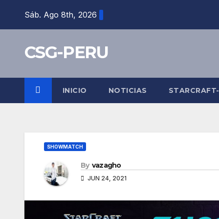
Skip
Sáb. Ago 8th, 2026
to
content
CSG-PERU
INICIO
NOTICIAS
STARCRAFT
SHOWMATCH
By
vazagho
JUN 24, 2021