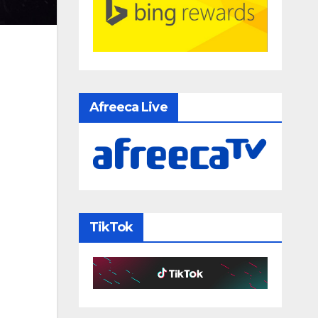
Afreeca Live
TikTok