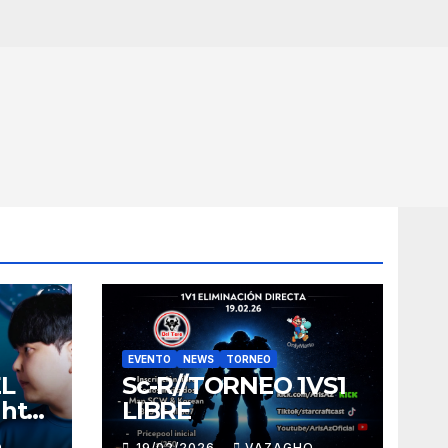
EVENTO
NEWS
TORNEO
EL
Sc-R//TORNEO 1VS1
ght
LIBRE
O
19/02/2026
VAZAGHO